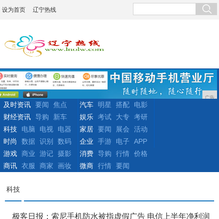
设为首页
辽宁热线
广告
及时资讯
要闻
焦点
汽车
明星
搭配
电影
财经资讯
导购
新车
娱乐
考试
大专
考研
科技
电脑
电视
电器
家居
要闻
展会
活动
时尚
数据
识别
数码
企业
手游
电子
APP
游戏
商业
游记
摄影
消费
导购
行情
价格
商讯
衣服
商家
画妆
微商
行情
要闻
科技
极客日报：索尼手机防水被指虚假广告 电信上半年净利润