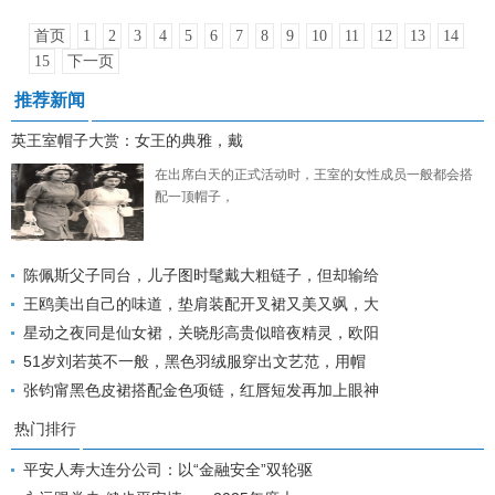
首页
1
2
3
4
5
6
7
8
9
10
11
12
13
14
15
下一页
推荐新闻
英王室帽子大赏：女王的典雅，戴
在出席白天的正式活动时，王室的女性成员一般都会搭
配一顶帽子，
陈佩斯父子同台，儿子图时髦戴大粗链子，但却输给
王鸥美出自己的味道，垫肩装配开叉裙又美又飒，大
星动之夜同是仙女裙，关晓彤高贵似暗夜精灵，欧阳
51岁刘若英不一般，黑色羽绒服穿出文艺范，用帽
张钧甯黑色皮裙搭配金色项链，红唇短发再加上眼神
热门排行
平安人寿大连分公司：以“金融安全”双轮驱