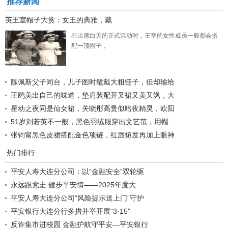
推荐新闻
英王室帽子大赏：女王的典雅，戴
在出席白天的正式活动时，王室的女性成员一般都会搭
配一顶帽子，
陈佩斯父子同台，儿子图时髦戴大粗链子，但却输给
王鸥美出自己的味道，垫肩装配开叉裙又美又飒，大
星动之夜同是仙女裙，关晓彤高贵似暗夜精灵，欧阳
51岁刘若英不一般，黑色羽绒服穿出文艺范，用帽
张钧甯黑色皮裙搭配金色项链，红唇短发再加上眼神
热门排行
平安人寿大连分公司：以“金融安全”双轮驱
永远跟党走 健步平安情——2025年度大
平安人寿大连分公司“风险提示送上门”守护
平安银行大连分行多措并举开展“3·15”
反诈集市进校园 金融护航守平安—平安银行