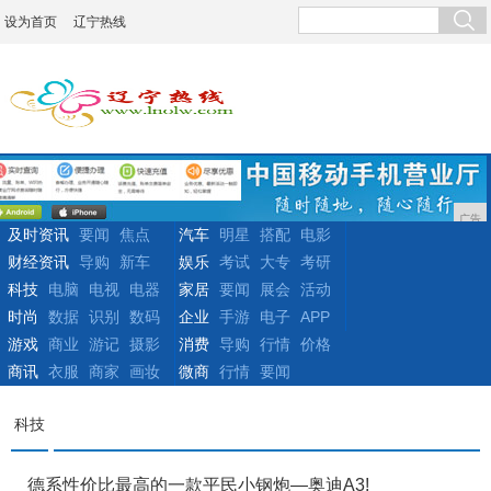
设为首页
辽宁热线
广告
及时资讯
要闻
焦点
汽车
明星
搭配
电影
财经资讯
导购
新车
娱乐
考试
大专
考研
科技
电脑
电视
电器
家居
要闻
展会
活动
时尚
数据
识别
数码
企业
手游
电子
APP
游戏
商业
游记
摄影
消费
导购
行情
价格
商讯
衣服
商家
画妆
微商
行情
要闻
科技
德系性价比最高的一款平民小钢炮—奥迪A3!