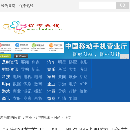
设为首页
辽宁热线
广告
及时资讯
要闻
焦点
汽车
明星
搭配
电影
财经资讯
导购
新车
娱乐
考试
大专
考研
科技
电脑
电视
电器
家居
要闻
展会
活动
时尚
数据
识别
数码
企业
手游
电子
APP
游戏
商业
游记
摄影
消费
导购
行情
价格
商讯
衣服
商家
画妆
微商
行情
要闻
您当前的位置 ：
主页
>
辽宁热线
>
时尚
> 正文