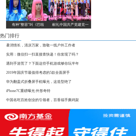
有种“整容”叫《巴啦
献礼中国共产党建党一
热门排行
暑消情长，清凉万家，致敬一线户外工作者
实用：微信扫一扫直接查快递！你发现了吗？
遇到手游荒了？下面这些手机游戏够你玩半年
2019年国庆节最值得考虑的5款全面屏手
华为翻盖式折叠屏手机曝光，这造型绝了
iPhone7C重磅曝光:外形奇特
中国名吃百姓创业的引领者，百香福手撕鸡架