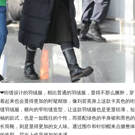
❤绗缝设计的羽绒服，相比普通的羽绒服，显得不那么臃肿，穿
着起来也会显得更加的时髦精致，像刘若英身上这款卡其色的绗
缝羽绒服，横向的窄绗缝造型，让这款羽绒服也是更显轻薄，短
袖的款式，也是一如既往的个性，而搭配绿色的半身裙和黑色的
长筒靴，则是显得更加的女人味。通过围巾和针织帽来点缀整体
的造型，层次上也是越加的丰满。