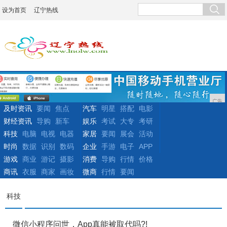
设为首页
辽宁热线
广告
及时资讯
要闻
焦点
汽车
明星
搭配
电影
财经资讯
导购
新车
娱乐
考试
大专
考研
科技
电脑
电视
电器
家居
要闻
展会
活动
时尚
数据
识别
数码
企业
手游
电子
APP
游戏
商业
游记
摄影
消费
导购
行情
价格
商讯
衣服
商家
画妆
微商
行情
要闻
科技
微信小程序问世，App真能被取代吗?!