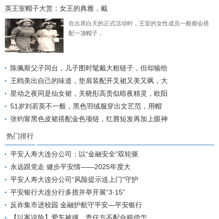
英王室帽子大赏：女王的典雅，戴
在出席白天的正式活动时，王室的女性成员一般都会搭
配一顶帽子，
陈佩斯父子同台，儿子图时髦戴大粗链子，但却输给
王鸥美出自己的味道，垫肩装配开叉裙又美又飒，大
星动之夜同是仙女裙，关晓彤高贵似暗夜精灵，欧阳
51岁刘若英不一般，黑色羽绒服穿出文艺范，用帽
张钧甯黑色皮裙搭配金色项链，红唇短发再加上眼神
热门排行
平安人寿大连分公司：以“金融安全”双轮驱
永远跟党走 健步平安情——2025年度大
平安人寿大连分公司“风险提示送上门”守护
平安银行大连分行多措并举开展“3·15”
反诈集市进校园 金融护航守平安—平安银行
【以案说险】爱车被撞，责任方不配合赔偿怎