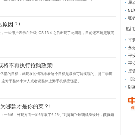
飒，
星
灵，
5
用帽
张
么原因？!
上眼
热门
，一些用户表示在升级 iOS 13.4 之后出现了此问题，目前还不确定该问
平
永
平
平
或将不再执行抢购政策!
反
一亿部的目标，就现在的情况来看这个目标是极有可能实现的。是二季度
【
台，这对于整体小米人或者说整体上游手机供应链是。
以
为哪款才是你的菜？!
一加6，外观方面一加6采取了6.28寸“刘海屏”+玻璃机身设计，颜值颇