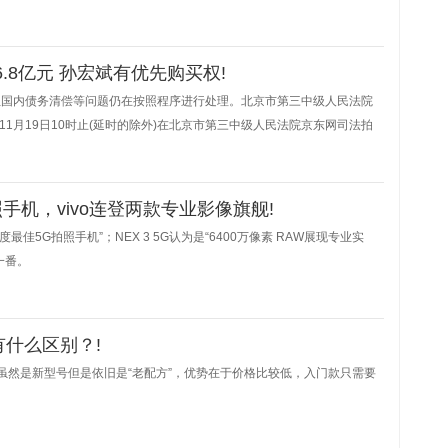
.8亿元 孙宏斌有优先购买权!
但国内债务清偿等问题仍在按照程序进行处理。北京市第三中级人民法院
年11月19日10时止(延时的除外)在北京市第三中级人民法院京东网司法拍
.78亿元。
手机，vivo连登两款专业影像旗舰!
年度最佳5G拍照手机”；NEX 3 5G认为是“6400万像素 RAW展现专业实
一番。
有什么区别？!
相，虽然是新型号但是依旧是“老配方”，优势在于价格比较低，入门款只需要