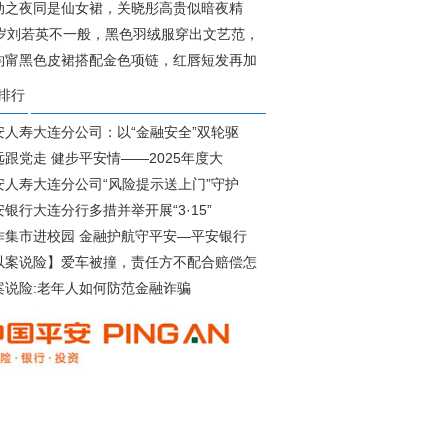
大
动之夜同是仙女裙，关晓彤高贵似暗夜精
欧阳
1岁刘若英不一般，黑色羽绒服穿出文艺范，
钧甯黑色皮裙搭配金色项链，红唇短发再加
神
排行
安人寿大连分公司：以“金融安全”双轮驱
远跟党走 健步平安情——2025年度大
安人寿大连分公司“风险提示送上门”守护
安银行大连分行多措并举开展“3·15”
诈集市进校园 金融护航守平安—平安银行
以案说险】爱车被撞，责任方不配合赔偿怎
案说险:老年人如何防范金融诈骗