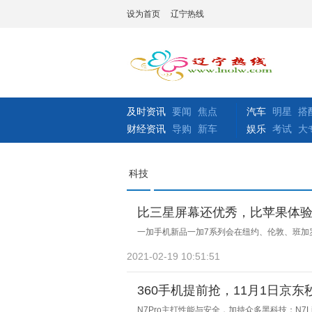
设为首页
辽宁热线
及时资讯
要闻
焦点
汽车
明星
搭
财经资讯
导购
新车
娱乐
考试
大
科技
比三星屏幕还优秀，比苹果体验
一加手机新品一加7系列会在纽约、伦敦、班加
2021-02-19 10:51:51
360手机提前抢，11月1日京东
N7Pro主打性能与安全，加持众多黑科技；N7