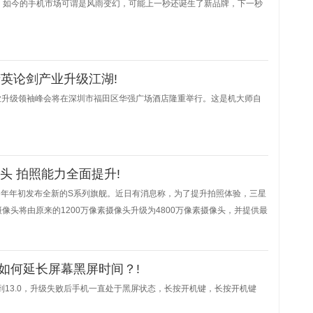
配。如今的手机市场可谓是风雨变幻，可能上一秒还诞生了新品牌，下一秒
英论剑产业升级江湖!
产业升级领袖峰会将在深圳市福田区华强广场酒店隆重举行。这是机大师自
镜头 拍照能力全面提升!
年年初发布全新的S系列旗舰。近日有消息称，为了提升拍照体验，三星
主摄像头将由原来的1200万像素摄像头升级为4800万像素摄像头，并提供最
如何延长屏幕黑屏时间？!
0到13.0，升级失败后手机一直处于黑屏状态，长按开机键，长按开机键