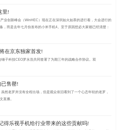
这里!
件工程产业创新峰会（WinHEC）现在正在深圳如火如荼的进行着，大会进行的
a设备，而是去年七月份发布的小米手机4。至于原因想必大家都已经清楚：
将在京东独家首发!
与锤子科技CEO罗永浩共同签署了为期三年的战略合作协议。双
已售罄!
了，虽然老罗并没有全程出场，但是观众依旧看到了一个心态年轻的老罗，
图文直播。
.你还记得乐视手机给行业带来的这些贡献吗!