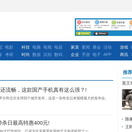
配
电影
科技
电脑
电视
电器
家居
要闻
展会
活动
游戏
专
考研
时尚
数据
识别
数码
企业
手游
电子
APP
商讯
推
英王
还流畅，这款国产手机真有这么强？!
罗尔和北京全球四个城市发布，这是一加有史以来规模最大的发布会。
陈
秒杀日最高特惠400元!
却输
王
Lite主打性价比，已成为京东最受欢迎的千元热卖机型之一。