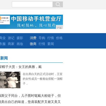
广告
商业
游记
摄影
消费
导购
行情
价格
衣服
商家
画妆
微商
行情
要闻
荐新闻
室帽子大赏：女王的典雅，戴
在出席白天的正式活动时，王室
的女性成员一般都会搭配一顶帽
子，
佩斯父子同台，儿子图时髦戴大粗链子，但
给
鸥美出自己的味道，垫肩装配开叉裙又美又