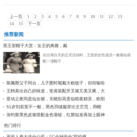
上一页
1
2
3
4
5
6
7
8
9
10
11
12
13
14
15
下一页
推荐新闻
英王室帽子大赏：女王的典雅，戴
在出席白天的正式活动时，王室的女性成员一般都会搭
配一顶帽子，
陈佩斯父子同台，儿子图时髦戴大粗链子，但却输给
王鸥美出自己的味道，垫肩装配开叉裙又美又飒，大
星动之夜同是仙女裙，关晓彤高贵似暗夜精灵，欧阳
51岁刘若英不一般，黑色羽绒服穿出文艺范，用帽
张钧甯黑色皮裙搭配金色项链，红唇短发再加上眼神
热门排行
平安人寿大连分公司：以“金融安全”双轮驱