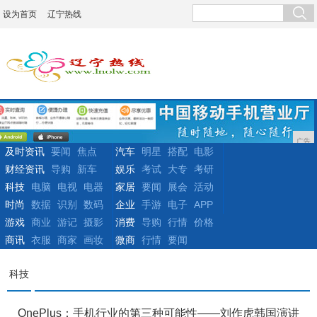
设为首页
辽宁热线
广告
及时资讯
要闻
焦点
汽车
明星
搭配
电影
财经资讯
导购
新车
娱乐
考试
大专
考研
科技
电脑
电视
电器
家居
要闻
展会
活动
时尚
数据
识别
数码
企业
手游
电子
APP
游戏
商业
游记
摄影
消费
导购
行情
价格
商讯
衣服
商家
画妆
微商
行情
要闻
科技
OnePlus：手机行业的第三种可能性——刘作虎韩国演讲