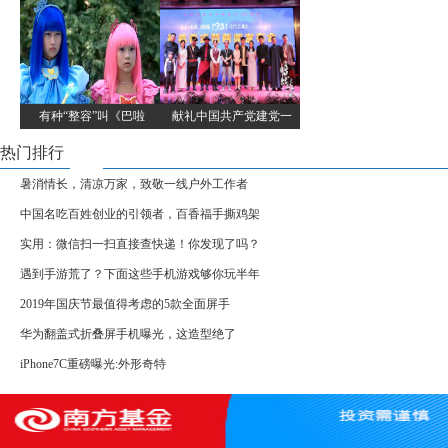
有种“整容”叫《巴啦
献礼中国共产党建党一
热门排行
暑消情长，清凉万家，致敬一线户外工作者
中国名吃百姓创业的引领者，百香福手撕鸡架
实用：微信扫一扫直接查快递！你发现了吗？
遇到手游荒了？下面这些手机游戏够你玩半年
2019年国庆节最值得考虑的5款全面屏手
华为翻盖式折叠屏手机曝光，这造型绝了
iPhone7C重磅曝光:外形奇特