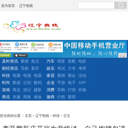
设为首页
辽宁热线
广告
及时资讯
要闻
焦点
汽车
明星
搭配
电影
财经资讯
导购
新车
娱乐
考试
大专
考研
科技
电脑
电视
电器
家居
要闻
展会
活动
时尚
数据
识别
数码
企业
手游
电子
APP
游戏
商业
游记
摄影
消费
导购
行情
价格
商讯
衣服
商家
画妆
微商
行情
要闻
您当前的位置 ：
主页
>
辽宁热线
>
科技
> 正文