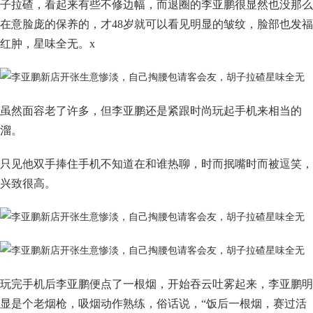
子拉碴，看起来有些不修边幅，而退圈的李亚鹏很显然也没那么
在意脸庞的保养的，才48岁就可以看见明显的皱纹，脸部也发福
红肿，星味全无。x
虽然面容老了许多，但李亚鹏还是紧跟时尚玩起手机来相当的
溜。
只见他双手捧住手机不知道在和谁热聊，时而抿嘴时而被逗笑，
兴致很高。
玩完手机后李亚鹏便点了一根烟，开始吞云吐雾起来，李亚鹏明
显是个老烟枪，吸烟动作熟练，俗话说，“饭后一根烟，赛过活