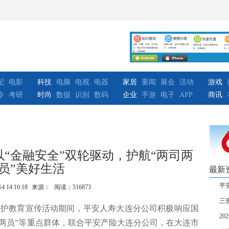
配
电影
科技
电脑
电视
电器
家居
要闻
展会
活动
游戏
专
考研
时尚
数据
识别
数码
企业
手游
电子
APP
商讯
“金融安全”双轮驱动，护航“两司两
员”美好生活
最新
平
14 14:10:18
来源：
阅读：516873
三
者权益保护教育宣传活动期间，平安人寿大连分公司积极响应国
2
两员”等重点群体，联合平安产险大连分公司，在大连市