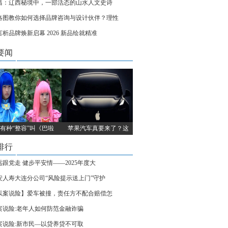
昌：辽西秘境中，一部活态的山水人文史诗
洛图教你如何选择品牌咨询与设计伙伴？理性
言析品牌焕新启幕 2026 新品绘就精准
要闻
有种“整容”叫《巴啦
苹果汽车真要来了？这
排行
远跟党走 健步平安情——2025年度大
安人寿大连分公司“风险提示送上门”守护
以案说险】爱车被撞，责任方不配合赔偿怎
案说险:老年人如何防范金融诈骗
案说险:新市民—以贷养贷不可取