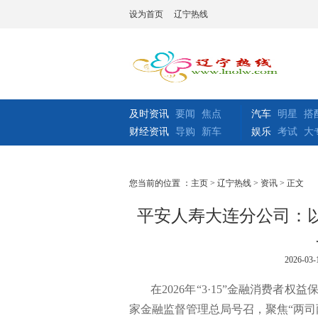
设为首页
辽宁热线
及时资讯
要闻
焦点
汽车
明星
搭
财经资讯
导购
新车
娱乐
考试
大
您当前的位置 ：
主页
>
辽宁热线
>
资讯
> 正文
平安人寿大连分公司：以
2026-03-
在2026年“3·15”金融消费
家金融监督管理总局号召，聚焦“两司