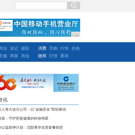
广告
商业
游记
摄影
消费
导购
行情
价格
衣服
商家
画妆
微商
行情
要闻
资讯
安人寿大连分公司：以“金融安全”双轮驱动
壹肽：守护肝脏健康的科技明星
026公益助孕计划：沈阳菁华试管套餐助您