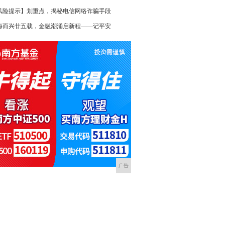
风险提示】划重点，揭秘电信网络诈骗手段
海而兴廿五载，金融潮涌启新程――记平安
广告