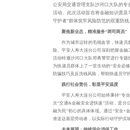
公安局交通管理支队沙河口大队的专业
活动。此次活动旨在将金融知识普及
守护者”群体筑牢风险防范的双重防线
聚焦新业态，精准服务“两司两员”
作为城市运转的毛细血管，快递员
险。平安人寿大连分公司深刻把握金融
活动特邀沙河口大队邓勇警官进行专题
为快递员群体上了一堂生动的“安全必
防骗技巧及反洗钱风险，帮助快递员守护
践行社会责任，彰显平安温度
平安人寿大连分公司始终秉持“专
次“交通&金融安全进快递”活动，是分公
融为民”初心的具体体现。通过“安全+
准送达基层劳动者，以实际行动守护滨
未来展望：持续深化消保工作