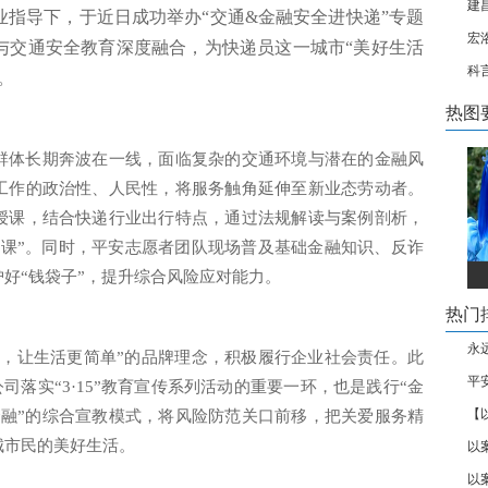
建
指导下，于近日成功举办“交通&金融安全进快递”专题
宏
与交通安全教育深度融合，为快递员这一城市“美好生活
科
。
热图
群体长期奔波在一线，面临复杂的交通环境与潜在的金融风
工作的政治性、人民性，将服务触角延伸至新业态劳动者。
授课，结合快递行业出行特点，通过法规解读与案例剖析，
修课”。同时，平安志愿者团队现场普及基础金融知识、反诈
好“钱袋子”，提升综合风险应对能力。
热门
永
业，让生活更简单”的品牌理念，积极履行企业社会责任。此
平
司落实“3·15”教育宣传系列活动的重要一环，也是践行“金
【
金融”的综合宣教模式，将风险防范关口前移，把关爱服务精
城市民的美好生活。
以
以