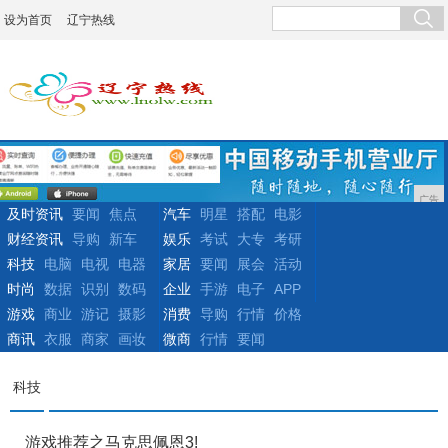
设为首页
辽宁热线
广告
及时资讯
要闻
焦点
汽车
明星
搭配
电影
财经资讯
导购
新车
娱乐
考试
大专
考研
科技
电脑
电视
电器
家居
要闻
展会
活动
时尚
数据
识别
数码
企业
手游
电子
APP
游戏
商业
游记
摄影
消费
导购
行情
价格
商讯
衣服
商家
画妆
微商
行情
要闻
科技
游戏推荐之马克思佩恩3!