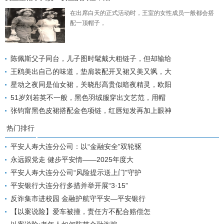
在出席白天的正式活动时，王室的女性成员一般都会搭
配一顶帽子，
陈佩斯父子同台，儿子图时髦戴大粗链子，但却输给
王鸥美出自己的味道，垫肩装配开叉裙又美又飒，大
星动之夜同是仙女裙，关晓彤高贵似暗夜精灵，欧阳
51岁刘若英不一般，黑色羽绒服穿出文艺范，用帽
张钧甯黑色皮裙搭配金色项链，红唇短发再加上眼神
热门排行
平安人寿大连分公司：以“金融安全”双轮驱
永远跟党走 健步平安情——2025年度大
平安人寿大连分公司“风险提示送上门”守护
平安银行大连分行多措并举开展“3·15”
反诈集市进校园 金融护航守平安—平安银行
【以案说险】爱车被撞，责任方不配合赔偿怎