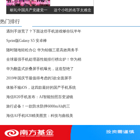
献礼中国共产党建党一
这个小吃的名字太难念
热门排行
遇到手游荒了？下面这些手机游戏够你玩半年
Sprint版Galaxy S5 安卓棒
随时随地轻松办公 华为铂顿三星高效商务手
全球最强手机处理器性能排行榜出炉！华为稍
华为翻盖式折叠屏手机曝光，这造型绝了
2019年国庆节最值得考虑的5款全面屏手
体验不输iOS，这四款最好的国产手机系统
海信H20手机发布：AI智能拍照百变滤镜
旅行必备！一款防水防摔6000mAh的三
海信AI手机H20精美图赏：科技与曲线美