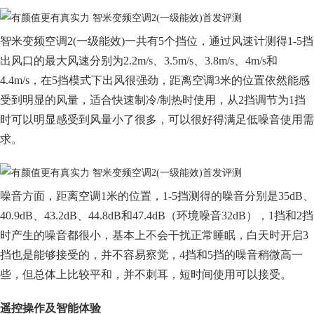
智米变频空调2(一级能效)一共有5个挡位，通过风速计测得1-5挡
出风口的最大风速分别为2.2m/s、3.5m/s、3.8m/s、4m/s和
4.4m/s，在5挡模式下出风很强劲，距离空调3米的位置依然能感
受到明显的风量，适合快速制冷/制热时使用，从2挡调节为1挡
时可以明显感受到风量小了很多，可以很好得满足低噪音使用需
求。
噪音方面，距离空调1米的位置，1-5挡测得的噪音分别是35dB、
40.9dB、43.2dB、44.8dB和47.4dB（环境噪音32dB），1挡和2挡
时产生的噪音都很小，基本上不会干扰正常睡眠，白天时开启3
挡也是能够接受的，并不容易察觉，4挡和5挡的噪音稍微高一
些，但总体上比较平和，并不刺耳，短时间使用可以接受。
遥控操作及智能体验