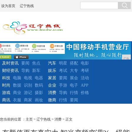
设为首页
辽宁热线
广告
及时资讯
要闻
焦点
汽车
明星
搭配
电影
财经资讯
导购
新车
娱乐
考试
大专
考研
科技
电脑
电视
电器
家居
要闻
展会
活动
时尚
数据
识别
数码
企业
手游
电子
APP
游戏
商业
游记
摄影
消费
导购
行情
价格
商讯
衣服
商家
画妆
微商
行情
要闻
您当前的位置 ：
主页
>
辽宁热线
>
消费
> 正文