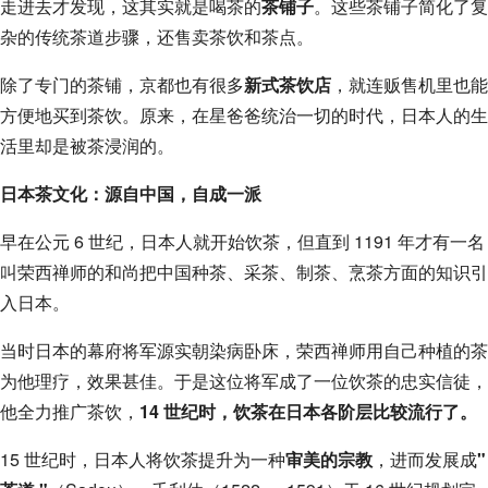
走进去才发现，这其实就是喝茶的
茶铺子
。这些茶铺子简化了复
杂的传统茶道步骤，还售卖茶饮和茶点。
除了专门的茶铺，京都也有很多
新式茶饮店
，就连贩售机里也能
方便地买到茶饮。原来，在星爸爸统治一切的时代，日本人的生
活里却是被茶浸润的。
日本茶文化：源自中国，自成一派
早在公元 6 世纪，日本人就开始饮茶，但直到 1191 年才有一名
叫荣西禅师的和尚把中国种茶、采茶、制茶、烹茶方面的知识引
入日本。
当时日本的幕府将军源实朝染病卧床，荣西禅师用自己种植的茶
为他理疗，效果甚佳。于是这位将军成了一位饮茶的忠实信徒，
他全力推广茶饮，
14 世纪时，饮茶在日本各阶层比较流行了。
15 世纪时，日本人将饮茶提升为一种
审美的宗教
，进而发展成
"