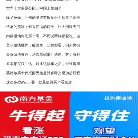
世界十大主题公园，中国上榜四个
除了拉面，兰州的味道有很多种！探寻兰州美
传承的美味；鲜香四溢的粽子，让人回味无穷
肉燕馄饨你吃那个呢，不用说两样都爱吃，做
美味做法推荐，酸菜鱼，韭黄炒蛋，肉末尖椒
美食做法推荐：法式黑椒蜜汁烤翅、芝士海鲜
原本想买汉兰达，对比这款车之后，最终选择
英特尔第十代桌面无核显酷睿曝光增加超线程
这么多款iPad，哪一款最值得买？看完这