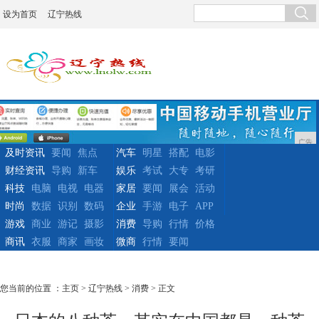
设为首页
辽宁热线
广告
及时资讯
要闻
焦点
汽车
明星
搭配
电影
财经资讯
导购
新车
娱乐
考试
大专
考研
科技
电脑
电视
电器
家居
要闻
展会
活动
时尚
数据
识别
数码
企业
手游
电子
APP
游戏
商业
游记
摄影
消费
导购
行情
价格
商讯
衣服
商家
画妆
微商
行情
要闻
您当前的位置 ：
主页
>
辽宁热线
>
消费
> 正文