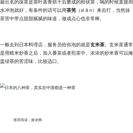
最出名的抹茶是茶叶蒸青烘干后磨成的粉状茶，喝的时候直接用
水冲泡就好，有条件的话可以用
茶筅
（xi ǎ n）来击打，当然抹
茶苦中带点甜甜腻腻的味道，做成点心也非常棒。
一般去到日本料理店，服务员给你泡的就是
玄米茶
。玄米茶通常
是用糙米炒香之后，加入番茶或者煎茶中。浓浓的炒米香可以掩
盖绿茶的苦涩味，比较适口。
推荐阅读：
旗龙网