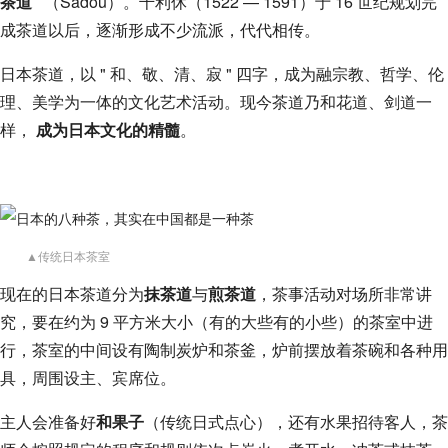
茶道 "
（Sadou）。千利休（1522 — 1591）于 16 世纪规划完
成茶道以后，逐渐形成不少流派，代代相传。
日本茶道，以 " 和、敬、清、寂 " 四字，成为融宗教、哲学、伦
理、美学为一体的文化艺术活动。现今茶道乃和花道、剑道一
样，
成为日本文化的精髓
。
▲传统日本茶室
现在的日本茶道分为
抹茶道
与
煎茶道
，茶事活动对场所非常讲
究，要在约为 9 平方米大小（有的大些有的小些）的茶室中进
行，茶室的中间设有陶制炭炉和茶釜，炉前摆放着茶碗和各种用
具，周围设主、宾席位。
主人会准备好
和果子
（传统日式点心），还有水果招待客人，茶