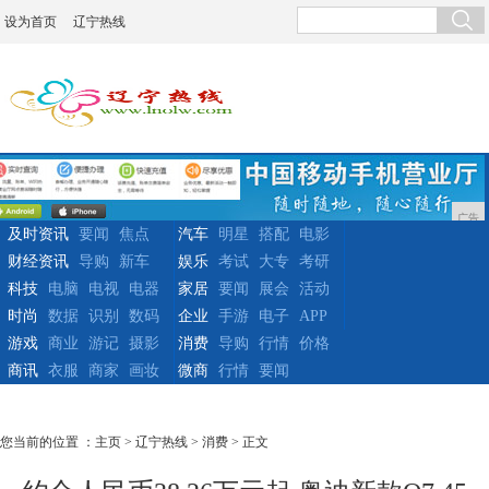
设为首页
辽宁热线
广告
及时资讯
要闻
焦点
汽车
明星
搭配
电影
财经资讯
导购
新车
娱乐
考试
大专
考研
科技
电脑
电视
电器
家居
要闻
展会
活动
时尚
数据
识别
数码
企业
手游
电子
APP
游戏
商业
游记
摄影
消费
导购
行情
价格
商讯
衣服
商家
画妆
微商
行情
要闻
您当前的位置 ：
主页
>
辽宁热线
>
消费
> 正文