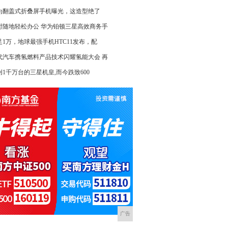
为翻盖式折叠屏手机曝光，这造型绝了
时随地轻松办公 华为铂顿三星高效商务手
足1万，地球最强手机HTC11发布，配
代汽车携氢燃料产品技术闪耀氢能大会 再
创1千万台的三星机皇,而今跌致600
广告