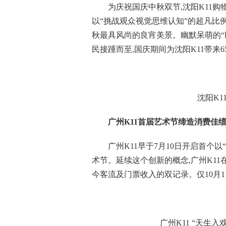
为庆祝国庆中秋双节,沈阳K11购物
以“挑战观众视觉思维认知”的超凡比例
秋最具风尚的良宵美景。幽默呆萌的“
民接踵而至,国庆期间为沈阳K11带来
沈阳K1
广州K11首届艺术节缔造消费佳
广州K11早于7月10日开启首个以“
术节。延续这个创新的概念,广州K11
今客流及门票收入的双记录。仅10月1日
广州K11 “天生