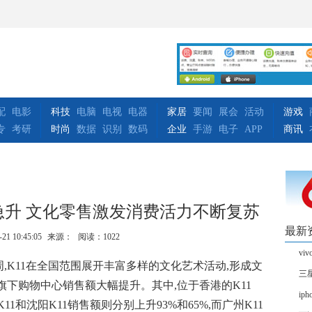
配
电影
科技
电脑
电视
电器
家居
要闻
展会
活动
游戏
专
考研
时尚
数据
识别
数码
企业
手游
电子
APP
商讯
急升 文化零售激发消费活力不断复苏
最新
-21 10:45:05
来源：
阅读：1022
vi
,K11在全国范围展开丰富多样的文化艺术活动,形成文
三
旗下购物中心销售额大幅提升。其中,位于香港的K11
ip
K11和沈阳K11销售额则分别上升93%和65%,而广州K11