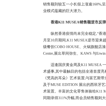
销售额則较五一小长假上涨逾160%,
业模式蕴藏的巨大潜力。
香港K11 MUSEA销售额逆市反弹
纵然香港疫情尚未完全稳定,“香港文
月至10月期间,K11 MUSEA逆市
级餐饮COBO HOUSE、火锅旗舰店湊湊甄
Centre,展出草间弥生、KAWS 与E
适逢国庆黄金周及K11 MUSE
术盛事,其中最触目的包括全港首度亮相 – 由艺
《梵高的耳朵》艺术装置;与富艺斯带来已故
及于MUSE EDITION 展出的西班牙艺术
术装置。丰富的文化零售体验给K11 
同期录得311%升幅,而会员销售额则