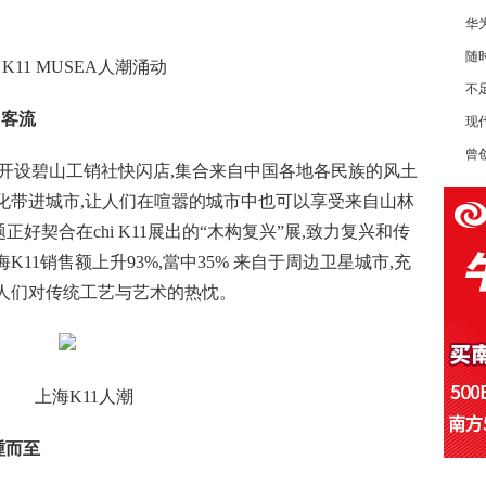
华
随
K11 MUSEA人潮涌动
不
引客流
现
曾
日起开设碧山工销社快闪店,集合来自中国各地各民族的风土
化带进城市,让人们在喧嚣的城市中也可以享受来自山林
契合在chi K11展出的“木构复兴”展,致力复兴和传
11销售额上升93%,當中35% 来自于周边卫星城市,充
人们对传统工艺与艺术的热忱。
上海K11人潮
踵而至