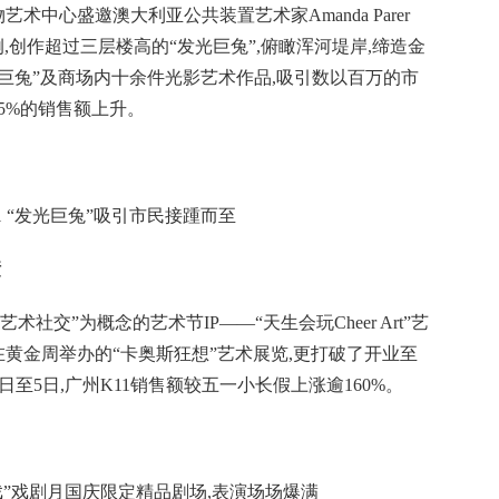
艺术中心盛邀澳大利亚公共装置艺术家Amanda Parer
,创作超过三层楼高的“发光巨兔”,俯瞰浑河堤岸,缔造金
巨兔”及商场内十余件光影艺术作品,吸引数以百万的市
65%的销售额上升。
1 “发光巨兔”吸引市民接踵而至
绩
艺术社交”为概念的艺术节IP——“天生会玩Cheer Art”艺
在黄金周举办的“卡奥斯狂想”艺术展览,更打破了开业至
至5日,广州K11销售额较五一小长假上涨逾160%。
入戏”戏剧月国庆限定精品剧场,表演场场爆满