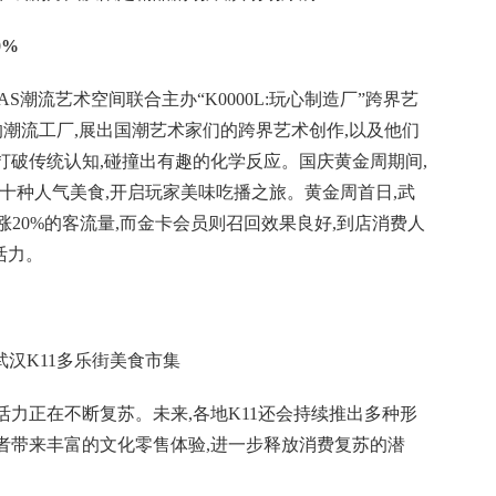
0%
AS潮流艺术空间联合主办“K0000L:玩心制造厂”跨界艺
”的潮流工厂,展出国潮艺术家们的跨界艺术创作,以及他们
打破传统认知,碰撞出有趣的化学反应。国庆黄金周期间,
,集合数十种人气美食,开启玩家美味吃播之旅。黄金周首日,武
期上涨20%的客流量,而金卡会员则召回效果良好,到店消费人
活力。
武汉K11多乐街美食市集
活力正在不断复苏。未来,各地K11还会持续推出多种形
者带来丰富的文化零售体验,进一步释放消费复苏的潜