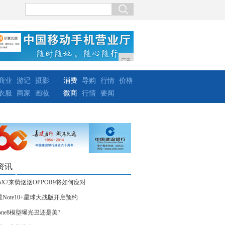
广告
商业
游记
摄影
消费
导购
行情
价格
衣服
商家
画妆
微商
行情
要闻
资讯
voX7来势汹汹OPPOR9将如何应对
星Note10+星球大战版开启预约
hone8模型曝光丑还是美?