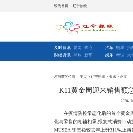
设为首页
辽宁热线
及时资讯
要闻
焦点
汽车
明星
搭
财经资讯
导购
新车
娱乐
考试
大
您当前的位置 ：
主页
>
辽宁热线
>
资讯
> 正文
K11黄金周迎来销售额
2020-10
在疫情防控常态化后的首个黄金周
化与零售的相辅相承,报复式消费带动
MUSEA 销售额较去年上升311%,上海