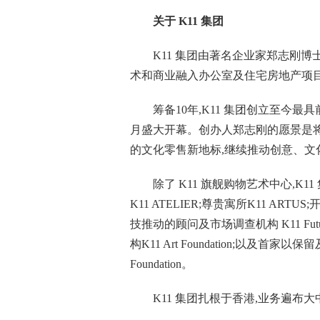
关于 K11 集团
K11 集团由著名企业家郑志刚博士 (
术和商业融入办公室及住宅房地产项
筹备10年,K11 集团创立至今最具前
月盛大开幕。创办人郑志刚的愿景是将K
的文化零售新地标,继续推动创意、文
除了 K11 旗舰购物艺术中心,
K11 ATELIER;尊贵寓所K11 ARTU
技推动的顾问及市场调查机构 K11 Fut
构K11 Art Foundation;以及首家以
Foundation。
K11 集团扎根于香港,业务遍布