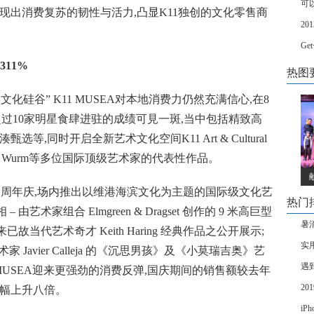
可以
呈现出消费复苏的韧性与活力,凸显K11独创的文化零售商
2
Ge
311%
热图
化硅谷” K11 MUSEA对本地消费力仍然充满信心,在8
迎来超过10家明星食肆进驻的成绩可見一斑,当中包括精致高
选等,同时开启全新艺术文化空间K11 Art & Cultural
rwin Wurm等多位国际顶级艺术家的代表性作品。
A 一周年庆,场内推出以维港海滨文化为主题的国际级文化艺
热门
术家组合 Elmgreen & Dragset 创作的 9 米高巨型
暑
当代艺术奇才 Keith Haring 经典作品之公开展示;
实
家 Javier Calleja 的《沉思男孩》及《小莫瑞吉奥》艺
遇
MUSEA迎来更强劲的消费反弹,国庆期间的销售额较去年
2
大幅上升八倍。
iP