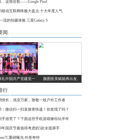
，这很谷歌——Google Pixel
013移动互联网终极大盘点:十大年度人气
t一流的拍摄体验 三星Galaxy S
要闻
献礼中国共产党建党一
颜图医美赋能再出发,
排行
消情长，清凉万家，致敬一线户外工作者
用：微信扫一扫直接查快递！你发现了吗？
到手游荒了？下面这些手机游戏够你玩半年
019年国庆节最值得考虑的5款全面屏手
hone7C重磅曝光:外形奇特