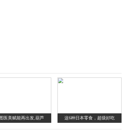
图医美赋能再出发,葫芦
这6种日本零食，超级好吃