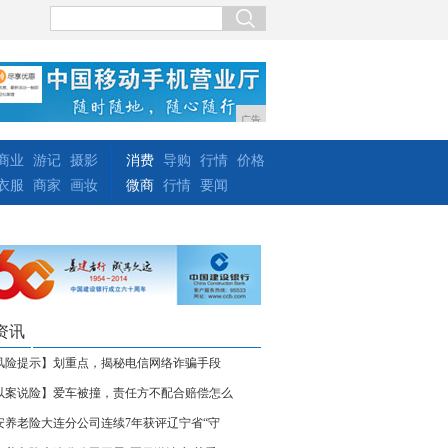
广告
商业
游记
摄影
消费
导购
行情
价格
衣服
商家
画妆
微商
行情
要闻
资讯
风险提示】划重点，揭秘电信网络诈骗手段
以案说险】爱车被撞，责任方不配合赔偿怎么
安养老险大连分公司连续7年获评辽宁省“守