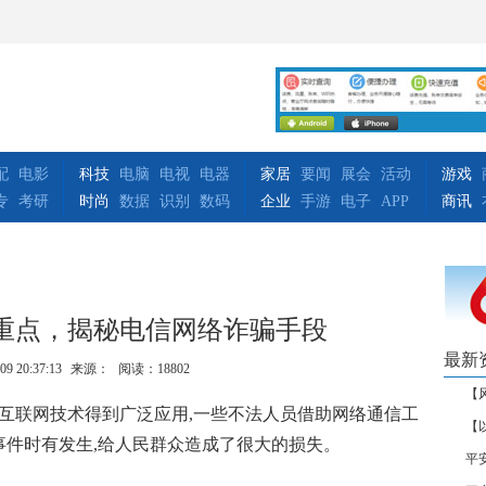
配
电影
科技
电脑
电视
电器
家居
要闻
展会
活动
游戏
专
考研
时尚
数据
识别
数码
企业
手游
电子
APP
商讯
重点，揭秘电信网络诈骗手段
最新
09 20:37:13
来源：
阅读：18802
【
,互联网技术得到广泛应用,一些不法人员借助网络通信工
【
事件时有发生,给人民群众造成了很大的损失。
平