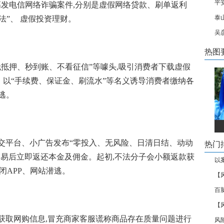
平
五类高发电信网络诈骗案件,分别是虚假网络贷款、刷单返利
泰
法”、 虚假投资理财。
吴
热图
无抵押、秒到账、不看征信”等噱头,吸引消费者下载虚假
站。以“手续费、保证金、刷流水”等名义诱导消费者缴纳各
逃。
交平台、小广告发布“零投入、无风险、日清日结、动动
热门
交易后立即返还本金及佣金。起初,不法分子会小额返款获
以
闭APP、网站潜逃。
【
百
【
获取网购信息,冒充商家客服谎称商品存在质量问题进行
风