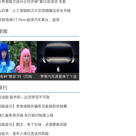
安养老险大连分公司开展“夏日送清凉 关爱
山石膏：人工智能助力大宗货物搬运安全升级
彦祖现身GT Show超境汽车展台，超境
要闻
有种“整容”叫《巴啦
苹果汽车真要来了？这
排行
案说险:新市民—以贷养贷不可取
风险提示】养老保险诈骗常见套路防诈锦囊
脑汇服务再升级 先行赔付制度上线
风险提示】图文：有了社保，还需要购买医
险提示：老年人请注意这些风险