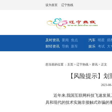
设为首页
辽宁热线
及时资讯
要闻
焦点
汽车
明星
搭
财经资讯
导购
新车
娱乐
考试
大
您当前的位置 ：
主页
>
辽宁热线
>
资讯
> 正文
【风险提示】划
2023-08-
近年来,我国互联网科技飞速发展
具和现代的技术实施非接触式诈骗的