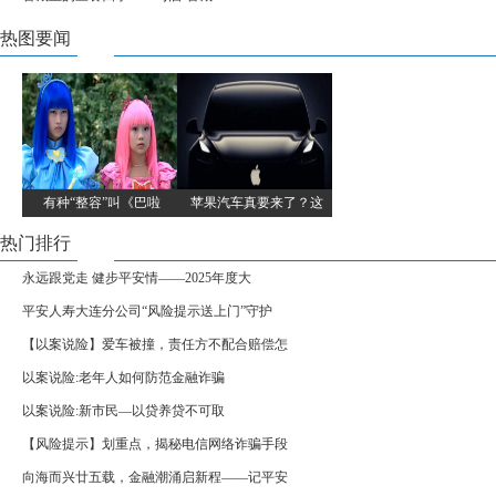
热图要闻
有种“整容”叫《巴啦
苹果汽车真要来了？这
热门排行
永远跟党走 健步平安情——2025年度大
平安人寿大连分公司“风险提示送上门”守护
【以案说险】爱车被撞，责任方不配合赔偿怎
以案说险:老年人如何防范金融诈骗
以案说险:新市民—以贷养贷不可取
【风险提示】划重点，揭秘电信网络诈骗手段
向海而兴廿五载，金融潮涌启新程――记平安