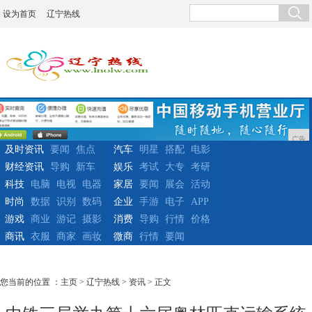
设为首页
辽宁热线
广告
及时资讯
要闻
焦点
汽车
明星
搭配
电影
财经资讯
导购
新车
娱乐
考试
大专
考研
科技
电脑
电视
电器
家居
要闻
展会
活动
时尚
数据
识别
数码
企业
手游
电子
APP
游戏
商业
游记
摄影
消费
导购
行情
价格
商讯
衣服
商家
画妆
微商
行情
要闻
您当前的位置 ：
主页
>
辽宁热线
>
资讯
> 正文