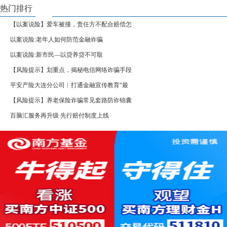
热门排行
【以案说险】爱车被撞，责任方不配合赔偿怎
以案说险:老年人如何防范金融诈骗
以案说险:新市民—以贷养贷不可取
【风险提示】划重点，揭秘电信网络诈骗手段
平安产险大连分公司︱打通金融宣传教育“最
【风险提示】养老保险诈骗常见套路防诈锦囊
百脑汇服务再升级 先行赔付制度上线