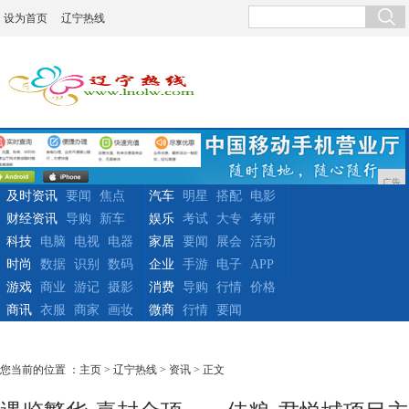
设为首页
辽宁热线
广告
及时资讯
要闻
焦点
汽车
明星
搭配
电影
财经资讯
导购
新车
娱乐
考试
大专
考研
科技
电脑
电视
电器
家居
要闻
展会
活动
时尚
数据
识别
数码
企业
手游
电子
APP
游戏
商业
游记
摄影
消费
导购
行情
价格
商讯
衣服
商家
画妆
微商
行情
要闻
您当前的位置 ：
主页
>
辽宁热线
>
资讯
> 正文