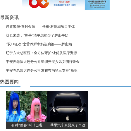
最新资讯
遇鉴繁华·喜封金顶——佳粮·君悦城项目主体
双11来袭，"剁手"清单怎能少了辉山牛奶
“双11狂欢"之营养鲜牛奶选购篇——辉山娟
辽宁方大总医院：全方位守护 让优质医疗资源
平安养老险大连分公司组织开展乡风文明行暨金
平安养老险大连分公司发布布局第三支柱“商业
热图要闻
有种“整容”叫《巴啦
苹果汽车真要来了？这