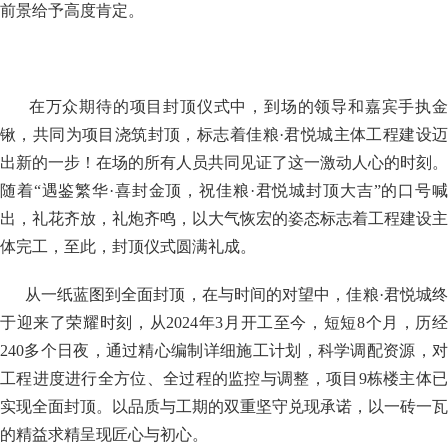
前景给予高度肯定。
在万众期待的项目封顶仪式中，到场的领导和嘉宾手执
锹，共同为项目浇筑封顶，标志着佳粮·君悦城主体工程建设迈
出新的一步！在场的所有人员共同见证了这一激动人心的时刻。
随着“遇鉴繁华·喜封金顶，祝佳粮·君悦城封顶大吉”的口号喊
出，礼花齐放，礼炮齐鸣，以大气恢宏的姿态标志着工程建设主
体完工，至此，封顶仪式圆满礼成。
从一纸蓝图到全面封顶，在与时间的对望中，佳粮·君悦城终
于迎来了荣耀时刻，从2024年3月开工至今，短短8个月，历经
240多个日夜，通过精心编制详细施工计划，科学调配资源，对
工程进度进行全方位、全过程的监控与调整，项目9栋楼主体已
实现全面封顶。以品质与工期的双重坚守兑现承诺，以一砖一瓦
的精益求精呈现匠心与初心。