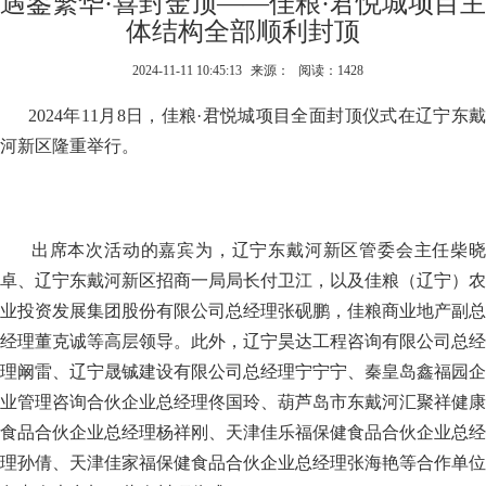
遇鉴繁华·喜封金顶——佳粮·君悦城项目主
体结构全部顺利封顶
2024-11-11 10:45:13
来源：
阅读：1428
2024年11月8日，佳粮·君悦城项目全面封顶仪式在辽宁东戴
河新区隆重举行。
出席本次活动的嘉宾为，辽宁东戴河新区管委会主任柴
卓、辽宁东戴河新区招商一局局长付卫江，以及佳粮（辽宁）农
业投资发展集团股份有限公司总经理张砚鹏，佳粮商业地产副总
经理董克诚等高层领导。此外，辽宁昊达工程咨询有限公司总经
理阚雷、辽宁晟铖建设有限公司总经理宁宁宁、秦皇岛鑫福园企
业管理咨询合伙企业总经理佟国玲、葫芦岛市东戴河汇聚祥健康
食品合伙企业总经理杨祥刚、天津佳乐福保健食品合伙企业总经
理孙倩、天津佳家福保健食品合伙企业总经理张海艳等合作单位