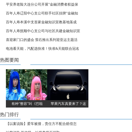
平安养老险大连分公司开展“金融消费者权益保
百年人寿辽阳中心支公司联手社区挂牌“金融知
百年人寿本溪中支首家金融知识宣教基地落成
百年人寿抚顺中心支公司与社区共建金融知识宣
喜迎家门口的盛会 萤石推出系列迎亚运主题活
电池看天能，汽配选快准！快准&天能联合冠名
热图要闻
有种“整容”叫《巴啦
苹果汽车真要来了？这
热门排行
【以案说险】爱车被撞，责任方不配合赔偿怎