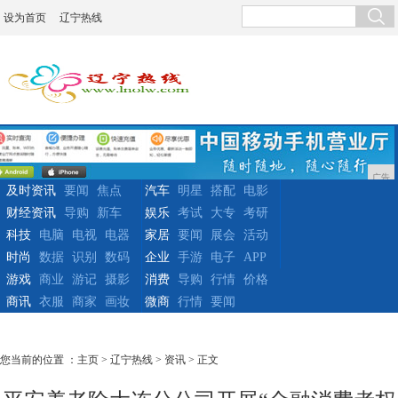
设为首页
辽宁热线
广告
及时资讯
要闻
焦点
汽车
明星
搭配
电影
财经资讯
导购
新车
娱乐
考试
大专
考研
科技
电脑
电视
电器
家居
要闻
展会
活动
时尚
数据
识别
数码
企业
手游
电子
APP
游戏
商业
游记
摄影
消费
导购
行情
价格
商讯
衣服
商家
画妆
微商
行情
要闻
您当前的位置 ：
主页
>
辽宁热线
>
资讯
> 正文