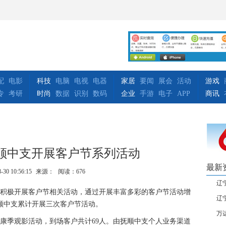
配
电影
科技
电脑
电视
电器
家居
要闻
展会
活动
游戏
专
考研
时尚
数据
识别
数码
企业
手游
电子
APP
商讯
顺中支开展客户节系列活动
最新
-30 10:56:15
来源：
阅读：676
辽
积极开展客户节相关活动，通过开展丰富多彩的客户节活动增
辽
顺中支累计开展三次客户节活动。
万
健康季观影活动，到场客户共计69人。由抚顺中支个人业务渠道