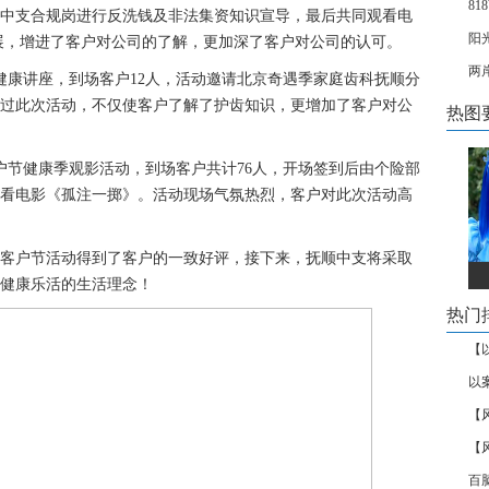
8
中支合规岗进行反洗钱及非法集资知识宣导，最后共同观看电
阳
展，增进了客户对公司的了解，更加深了客户对公司的认可。
两
健康讲座，到场客户1
2
人，活动邀请北京奇遇季家庭齿科抚顺分
过此次活动，不仅使客户了解了护齿知识，更增加了客户对公
热图
客户节健康季观影活动，到场客户共计76人，开场签到后由个险部
看电影《孤注一掷》。活动现场气氛热烈，客户对此次活动高
客户节活动
得到
了
客户的一致好评，接下来
，抚顺
中支
将采取
健康
乐活
的生活理念
！
热门
【
以
【
【
百