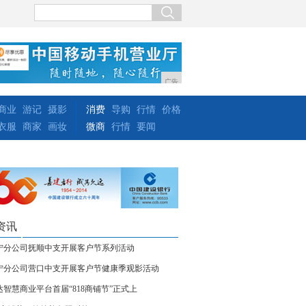
广告
商业
游记
摄影
消费
导购
行情
价格
衣服
商家
画妆
微商
行情
要闻
资讯
宁分公司抚顺中支开展客户节系列活动
宁分公司营口中支开展客户节健康季观影活动
达智慧商业平台首届“818商铺节”正式上