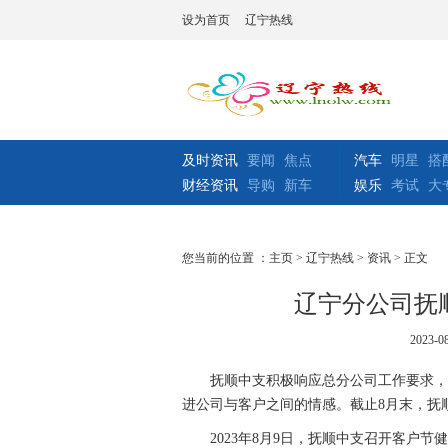
设为首页
辽宁热线
及时资讯
要闻
焦点
汽车
明星
搭
财经资讯
导购
新车
娱乐
考试
大
您当前的位置 ：
主页
>
辽宁热线
>
资讯
> 正文
辽宁分公司抚
2023-08
抚顺中支积极响应总分公司工作要求，
进公司与客户之间的情感。截止8月末，抚
2
023
年8月9日，抚顺中支召开客户节