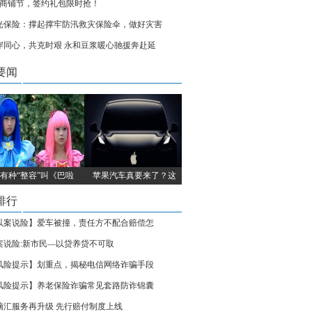
18商铺节，签约礼包限时抢！
光保险：撑起撑牢防汛救灾保险伞，做好灾害
岸同心，共克时艰 永和豆浆暖心驰援奔赴延
要闻
有种“整容”叫《巴啦
苹果汽车真要来了？这
排行
以案说险】爱车被撞，责任方不配合赔偿怎
案说险:新市民—以贷养贷不可取
风险提示】划重点，揭秘电信网络诈骗手段
风险提示】养老保险诈骗常见套路防诈锦囊
脑汇服务再升级 先行赔付制度上线