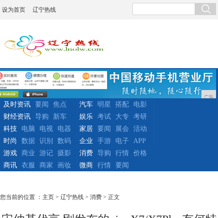
设为首页
辽宁热线
广告
及时资讯
要闻
焦点
汽车
明星
搭配
电影
财经资讯
导购
新车
娱乐
考试
大专
考研
科技
电脑
电视
电器
家居
要闻
展会
活动
时尚
数据
识别
数码
企业
手游
电子
APP
游戏
商业
游记
摄影
消费
导购
行情
价格
商讯
衣服
商家
画妆
微商
行情
要闻
您当前的位置 ：
主页
>
辽宁热线
>
消费
> 正文