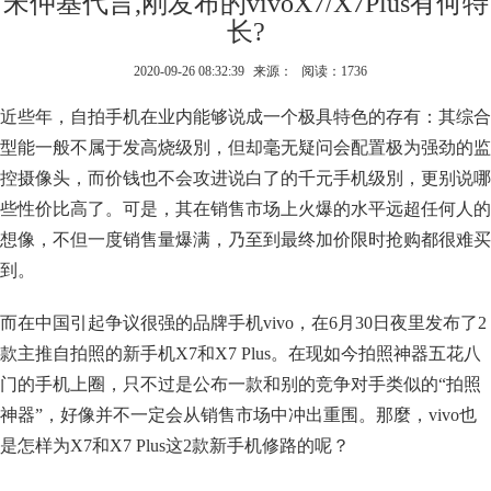
宋仲基代言,刚发布的vivoX7/X7Plus有何特
长?
2020-09-26 08:32:39
来源：
阅读：1736
近些年，自拍手机在业内能够说成一个极具特色的存有：其综合
型能一般不属于发高烧级別，但却毫无疑问会配置极为强劲的监
控摄像头，而价钱也不会攻进说白了的千元手机级別，更别说哪
些性价比高了。可是，其在销售市场上火爆的水平远超任何人的
想像，不但一度销售量爆满，乃至到最终加价限时抢购都很难买
到。
而在中国引起争议很强的品牌手机vivo，在6月30日夜里发布了2
款主推自拍照的新手机X7和X7 Plus。在现如今拍照神器五花八
门的手机上圈，只不过是公布一款和别的竞争对手类似的“拍照
神器”，好像并不一定会从销售市场中冲出重围。那麼，vivo也
是怎样为X7和X7 Plus这2款新手机修路的呢？