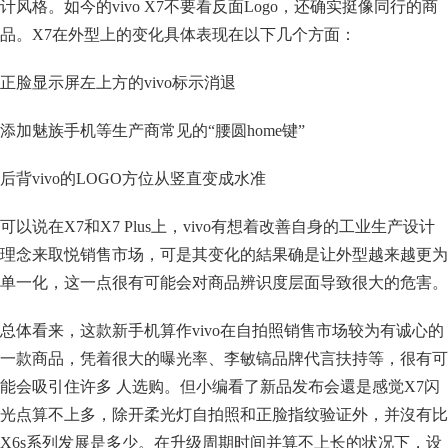
计风格。如今的vivo X7不要看反面Logo，还确实挺像同行的商
品。X7在外型上的变化具体表现在以下几个方面：
正脸显示屏左上方的vivo标示消退
添加魅族手机等生产商常见的“腰圆home键”
后背vivo的LOGO方位从竖直变成水准
可以说在X7和X7 Plus上，vivo有想着改善自身的工业生产设计
理念来取悦销售市场，可是其变化的結果确是让外型越来越更为
单一化，这一点很有可能会对商品辨识度层面导致很大的危害。
总体看来，这款新手机算作vivo在自拍照销售市场较为有诚心的
一款商品，凭着很大的曝光率、李敏镐品牌代言扶持等，很有可
能会吸引住许多 人选购。但小编看了新品发布会還是感觉X7闪
光点算不上多，除开柔光灯自拍照和正脸指纹验证外，并沒有比
X6s系列发展是多少。在升级周期时间并算不上长的状况下，设