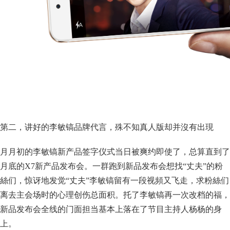
第二，讲好的李敏镐品牌代言，殊不知真人版却并沒有出現
月月初的李敏镐新产品签字仪式当日被爽约即使了，总算直到了
月底的X7新产品发布会。一群跑到新品发布会想找“丈夫”的粉
絲们，惊讶地发觉“丈夫”李敏镐留有一段视頻又飞走，求粉絲们
离去主会场时的心理创伤总面积。托了李敏镐再一次改档的福，
新品发布会全线的门面担当基本上落在了节目主持人杨杨的身
上。