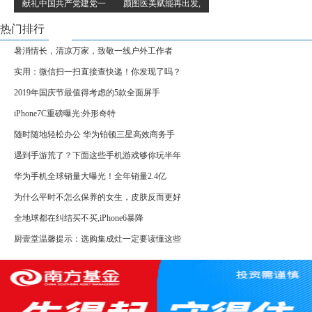
献礼中国共产党建党一
颜图医美赋能再出发,
热门排行
暑消情长，清凉万家，致敬一线户外工作者
实用：微信扫一扫直接查快递！你发现了吗？
2019年国庆节最值得考虑的5款全面屏手
iPhone7C重磅曝光:外形奇特
随时随地轻松办公 华为铂顿三星高效商务手
遇到手游荒了？下面这些手机游戏够你玩半年
华为手机全球销量大曝光！全年销量2.4亿
为什么平时不怎么保养的女生，皮肤反而更好
全地球都在纠结买不买,iPhone6暴降
厨壹堂温馨提示：选购集成灶一定要读懂这些