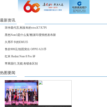
最新资讯
宋仲基代言,刚发布的vivoX7/X7Pl
黑色Note3是什么鬼?酷派印度悄然发布新
久用不卡的EMUI5
售价999元/拍照突出 OPPO A31手
红米 Redmi Note 8 Pro 评
苹果国行,无锁,有锁各区别
热图要闻