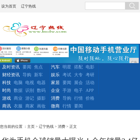
设为首页
辽宁热线
广告
及时资讯
要闻
焦点
汽车
明星
搭配
电影
财经资讯
导购
新车
娱乐
考试
大专
考研
科技
电脑
电视
电器
家居
要闻
展会
活动
时尚
数据
识别
数码
企业
手游
电子
APP
游戏
商业
游记
摄影
消费
导购
行情
价格
商讯
衣服
商家
画妆
微商
行情
要闻
您当前的位置 ：
主页
>
辽宁热线
>
消费
> 正文