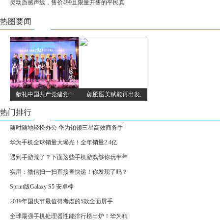
灵动质感声线，售价499且限量开售的平民真
热图要闻
献礼中国共产党建党一
颜图医美赋能再出发,
热门排行
随时随地轻松办公 华为铂顿三星高效商务手
华为手机全球销量大曝光！全年销量2.4亿
遇到手游荒了？下面这些手机游戏够你玩半年
实用：微信扫一扫直接查快递！你发现了吗？
Sprint版Galaxy S5 安卓棒
2019年国庆节最值得考虑的5款全面屏手
全球最强手机处理器性能排行榜出炉！华为稍