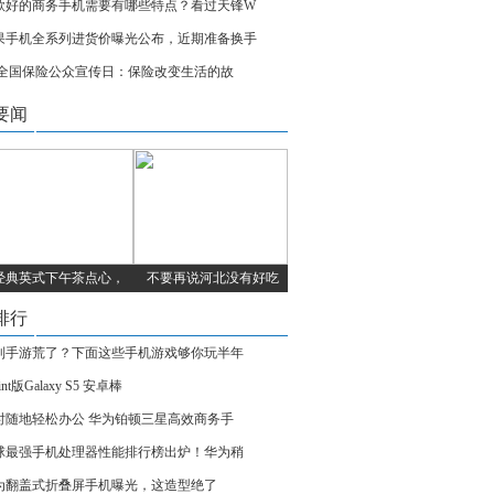
款好的商务手机需要有哪些特点？看过天锋W
果手机全系列进货价曝光公布，近期准备换手
.8全国保险公众宣传日：保险改变生活的故
要闻
经典英式下午茶点心，
不要再说河北没有好吃
排行
到手游荒了？下面这些手机游戏够你玩半年
rint版Galaxy S5 安卓棒
时随地轻松办公 华为铂顿三星高效商务手
球最强手机处理器性能排行榜出炉！华为稍
为翻盖式折叠屏手机曝光，这造型绝了