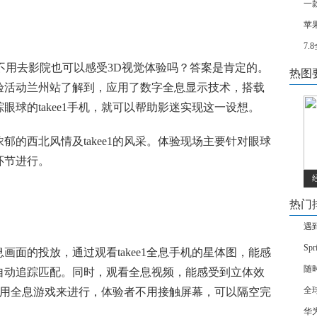
一
苹
7
)不用去影院也可以感受3D视觉体验吗？答案是肯定的。
热图
验活动兰州站了解到，应用了数字全息显示技术，搭载
球的takee1手机，就可以帮助影迷实现这一设想。
的西北风情及takee1的风采。体验现场主要针对眼球
环节进行。
热门
遇
Sp
面的投放，通过观看takee1全息手机的星体图，能感
随
自动追踪匹配。同时，观看全息视频，能感受到立体效
全
，是用全息游戏来进行，体验者不用接触屏幕，可以隔空完
华