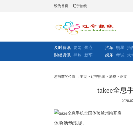
设为首页
辽宁热线
及时资讯
要闻
焦点
汽车
明星
搭
财经资讯
导购
新车
娱乐
考试
大
您当前的位置 ：
主页
>
辽宁热线
>
消费
> 正文
takee
2020-07
体验活动现场。