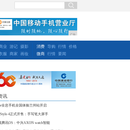
广告
商业
游记
摄影
消费
导购
行情
价格
衣服
商家
画妆
微商
行情
要闻
资讯
akee全息手机全国体验兰州站开启
 Stylo 4正式开售：手写笔大屏手
腾讯OS：中兴AXON watch智能