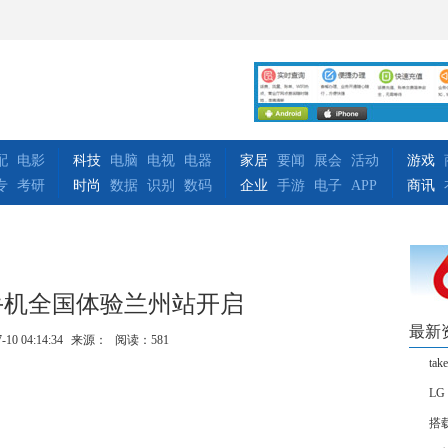
配
电影
科技
电脑
电视
电器
家居
要闻
展会
活动
游戏
专
考研
时尚
数据
识别
数码
企业
手游
电子
APP
商讯
全息手机全国体验兰州站开启
最新
-10 04:14:34
来源：
阅读：581
t
LG
搭载