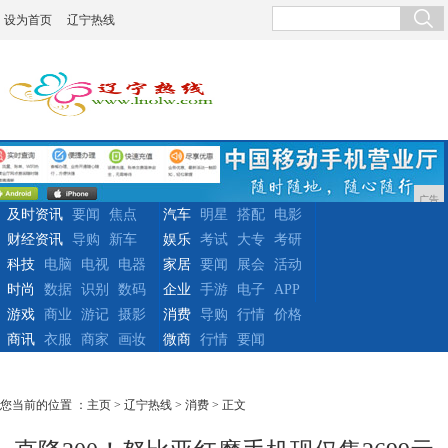
设为首页
辽宁热线
广告
及时资讯
要闻
焦点
汽车
明星
搭配
电影
财经资讯
导购
新车
娱乐
考试
大专
考研
科技
电脑
电视
电器
家居
要闻
展会
活动
时尚
数据
识别
数码
企业
手游
电子
APP
游戏
商业
游记
摄影
消费
导购
行情
价格
商讯
衣服
商家
画妆
微商
行情
要闻
您当前的位置 ：
主页
>
辽宁热线
>
消费
> 正文