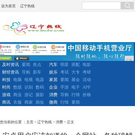
设为首页
辽宁热线
广告
及时资讯
要闻
焦点
汽车
明星
搭配
电影
财经资讯
导购
新车
娱乐
考试
大专
考研
科技
电脑
电视
电器
家居
要闻
展会
活动
时尚
数据
识别
数码
企业
手游
电子
APP
游戏
商业
游记
摄影
消费
导购
行情
价格
商讯
衣服
商家
画妆
微商
行情
要闻
您当前的位置 ：
主页
>
辽宁热线
>
消费
> 正文