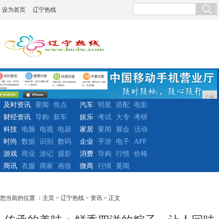
设为首页
辽宁热线
广告
及时资讯
要闻
焦点
汽车
明星
搭配
电影
财经资讯
导购
新车
娱乐
考试
大专
考研
科技
电脑
电视
电器
家居
要闻
展会
活动
时尚
数据
识别
数码
企业
手游
电子
APP
游戏
商业
游记
摄影
消费
导购
行情
价格
商讯
衣服
商家
画妆
微商
行情
要闻
您当前的位置 ：
主页
>
辽宁热线
>
资讯
> 正文