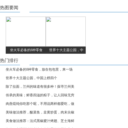
热图要闻
坐火车必备的8种零食
世界十大主题公园，中
热门排行
坐火车必备的8种零食，放在包包里，来一场
世界十大主题公园，中国上榜四个
除了拉面，兰州的味道有很多种！探寻兰州美
传承的美味；鲜香四溢的粽子，让人回味无穷
肉燕馄饨你吃那个呢，不用说两样都爱吃，做
美味做法推荐，酸菜鱼，韭黄炒蛋，肉末尖椒
美食做法推荐：法式黑椒蜜汁烤翅、芝士海鲜