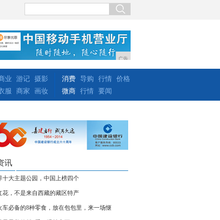
广告
商业
游记
摄影
消费
导购
行情
价格
衣服
商家
画妆
微商
行情
要闻
资讯
界十大主题公园，中国上榜四个
红花，不是来自西藏的藏区特产
火车必备的8种零食，放在包包里，来一场惬