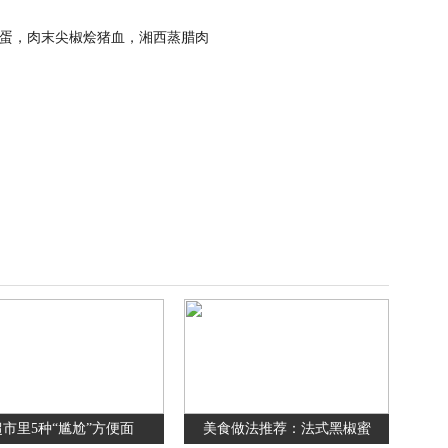
超市里5种“尴尬”方便面
美食做法推荐：法式黑椒蜜