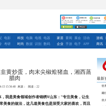
配
电影
科技
电脑
电视
电器
家居
要闻
展会
活动
游戏
专
考研
时尚
数据
识别
数码
企业
手游
电子
APP
商讯
，韭黄炒蛋，肉末尖椒烩猪血，湘西蒸
腊肉
最新
世
4-15 15:56:48
来源：
阅读：22
藏
体，我是美食领域创作者锦绣V山东：“专注美食，让生
坐
家常美食的做法，这几道美食也是深受大家的喜欢，而且