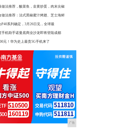
味做法推荐，酸菜鱼，韭黄炒蛋，肉末尖椒
食做法推荐：法式黑椒蜜汁烤翅、芝士海鲜
为P40系列确定，3月26日见，全球最
度手机助手诺曼底商业沙龙即将登陆成都
9000元！华为史上最贵5G手机来了
广告