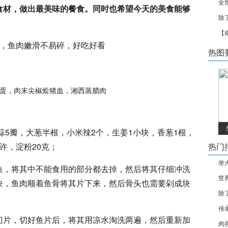
全
食材，做出最美味的餐食。同时也希望今天的美食能够
除
【
骤，鱼肉嫩滑不易碎，好吃好看
热图
蒜5瓣，大葱半根，小米辣2个，生姜1小块，香葱1根，
许，淀粉20克；
热门
坐
鱼，将其中不能食用的部分都去掉，然后将其仔细冲洗
世
块，鱼肉顺着鱼骨将其片下来，然后骨头也需要剁成块
除
传
刀片，切好鱼片后，将其用凉水淘洗两遍，然后重新加
肉