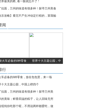
世界最美的桥, 看一眼就忘不了 !
了拉面，兰州的味道有很多种！探寻兰州美食
南京攻略】看完不产生冲动定行程的，算我输
要闻
坐火车必备的8种零食
世界十大主题公园，中
排行
火车必备的8种零食，放在包包里，来一场
界十大主题公园，中国上榜四个
了拉面，兰州的味道有很多种！探寻兰州美
承的美味；鲜香四溢的粽子，让人回味无穷
燕馄饨你吃那个呢，不用说两样都爱吃，做