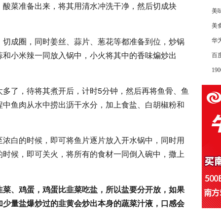
，酸菜准备出来，将其用清水冲洗干净，然后切成块
美
美
，切成圈，同时姜丝、蒜片、葱花等都准备到位，炒锅
华
蒜和小米辣一同放入锅中，小火将其中的香味煸炒出
百
1
太多了，待将其煮开后，计时5分钟，然后再将鱼骨、鱼
程中鱼肉从水中捞出沥干水分，加上食盐、白胡椒粉和
至浓白的时候，即可将鱼片逐片放入开水锅中，同时用
的时候，即可关火，将所有的食材一同倒入碗中，撒上
。
韭菜、鸡蛋，鸡蛋比韭菜吃盐，所以盐要分开放，如果
加少量盐爆炒过的韭黄会炒出本身的蔬菜汁液，口感会