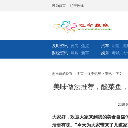
设为首页
辽宁热线
及时资讯
要闻
焦点
汽车
明星
搭
财经资讯
导购
新车
娱乐
考试
大
您当前的位置 ：
主页
>
辽宁热线
>
资讯
> 正文
美味做法推荐，酸菜鱼
2020-0
大家好，欢迎大家来到我的美食自媒
活更有味。”今天为大家带来了几道