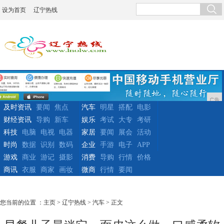
设为首页
辽宁热线
广告
及时资讯
要闻
焦点
汽车
明星
搭配
电影
财经资讯
导购
新车
娱乐
考试
大专
考研
科技
电脑
电视
电器
家居
要闻
展会
活动
时尚
数据
识别
数码
企业
手游
电子
APP
游戏
商业
游记
摄影
消费
导购
行情
价格
商讯
衣服
商家
画妆
微商
行情
要闻
您当前的位置 ：
主页
>
辽宁热线
>
汽车
> 正文