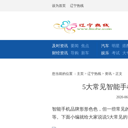
设为首页
辽宁热线
及时资讯
要闻
焦点
汽车
明星
搭
财经资讯
导购
新车
娱乐
考试
大
您当前的位置 ：
主页
>
辽宁热线
>
资讯
> 正文
5大常见智能
2020-06
智能手机品牌形形色色，但一些常见
等。下面小编就给大家说说5大常见