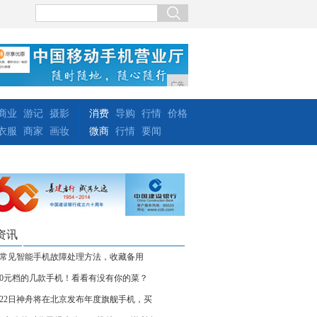
广告
商业
游记
摄影
消费
导购
行情
价格
衣服
商家
画妆
微商
行情
要闻
资讯
大常见智能手机故障处理方法，收藏备用
000元档的几款手机！看看有没有你的菜？
月22日神舟将在北京发布年度旗舰手机，买