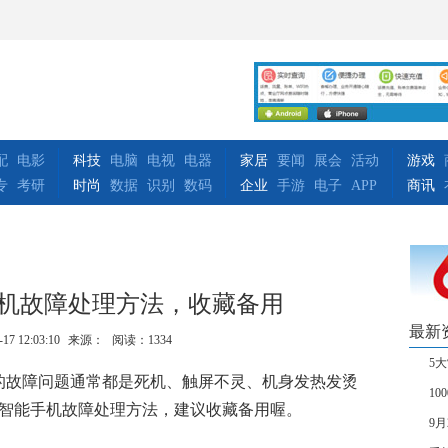
配
电影
科技
电脑
电视
电器
家居
要闻
展会
活动
游戏
专
考研
时尚
数据
识别
数码
企业
手游
电子
APP
商讯
手机故障处理方法，收藏备用
最新
-17 12:03:10
来源：
阅读：1334
5
的故障问题通常都是死机、触屏不灵、机身发热发烫
1
的智能手机故障处理方法，建议收藏备用喔。
9