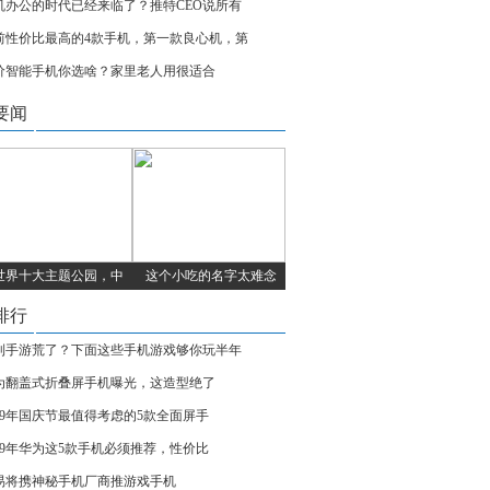
机办公的时代已经来临了？推特CEO说所有
前性价比最高的4款手机，第一款良心机，第
价智能手机你选啥？家里老人用很适合
要闻
世界十大主题公园，中
这个小吃的名字太难念
排行
到手游荒了？下面这些手机游戏够你玩半年
为翻盖式折叠屏手机曝光，这造型绝了
019年国庆节最值得考虑的5款全面屏手
019年华为这5款手机必须推荐，性价比
易将携神秘手机厂商推游戏手机