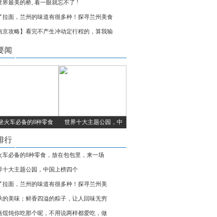
世界最美的桥, 看一眼就忘不了 !
了拉面，兰州的味道有很多种！探寻兰州美食
南京攻略】看完不产生冲动定行程的，算我输
要闻
坐火车必备的8种零食
世界十大主题公园，中
排行
火车必备的8种零食，放在包包里，来一场
界十大主题公园，中国上榜四个
了拉面，兰州的味道有很多种！探寻兰州美
承的美味；鲜香四溢的粽子，让人回味无穷
燕馄饨你吃那个呢，不用说两样都爱吃，做