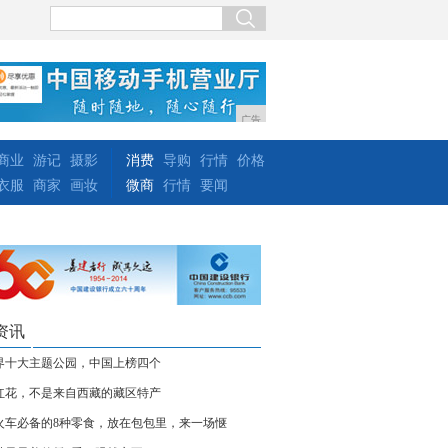
广告
商业
游记
摄影
消费
导购
行情
价格
衣服
商家
画妆
微商
行情
要闻
资讯
界十大主题公园，中国上榜四个
红花，不是来自西藏的藏区特产
火车必备的8种零食，放在包包里，来一场惬