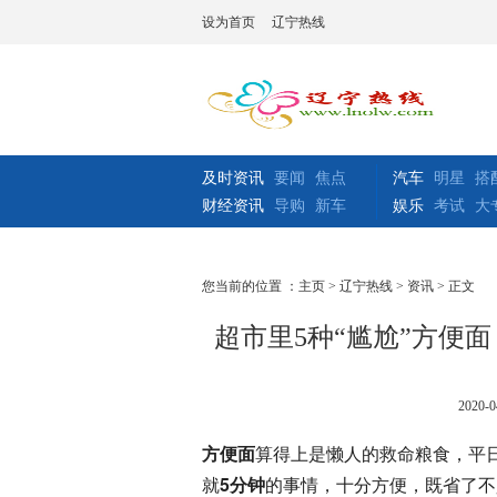
设为首页
辽宁热线
及时资讯
要闻
焦点
汽车
明星
搭
财经资讯
导购
新车
娱乐
考试
大
您当前的位置 ：
主页
>
辽宁热线
>
资讯
> 正文
超市里5种“尴尬”方便
2020-0
方便面
算得上是懒人的救命粮食，平
就
5分钟
的事情，十分方便，既省了不