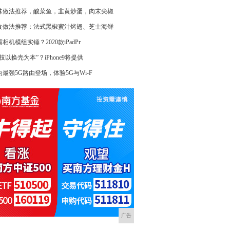
味做法推荐，酸菜鱼，韭黄炒蛋，肉末尖椒
食做法推荐：法式黑椒蜜汁烤翅、芝士海鲜
相机模组实锤？2020款iPadPr
技以换壳为本”？iPhone9将提供
为最强5G路由登场，体验5G与Wi-F
广告