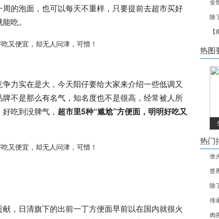
全
一周的泡面，也可以每天不重样，只要提前去超市买好
除
就能吃。
【
热图
竞争力实在是大，今天阳仔要给大家来介绍一些低调又
品牌不是那么有名气，知名度也不是很高，经常被人所
，好吃到没脾气，
超市里5种“尴尬”方便面，明明好吃又
热门
坐
世
除
传
贡献，日清旗下的出前一丁方便面早前以在国内就很火
肉