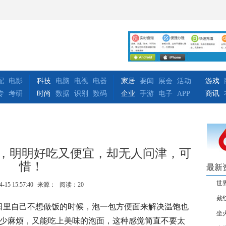
配
电影
科技
电脑
电视
电器
家居
要闻
展会
活动
游戏
专
考研
时尚
数据
识别
数码
企业
手游
电子
APP
商讯
面，明明好吃又便宜，却无人问津，可
惜！
最新
世
4-15 15:57:40
来源：
阅读：20
藏
日里自己不想做饭的时候，泡一包方便面来解决温饱也
坐
少麻烦，又能吃上美味的泡面，这种感觉简直不要太