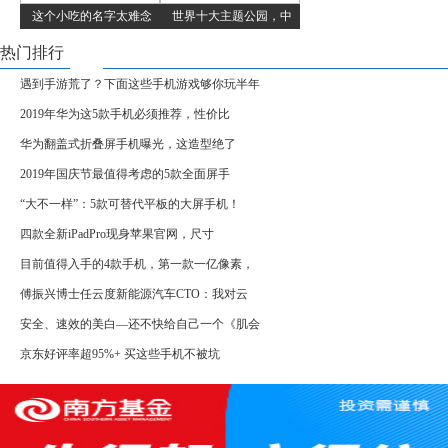
这个小吃的名字太难念
世界十大主题公园，中
热门排行
遇到手游荒了？下面这些手机游戏够你玩半年
2019年华为这5款手机必须推荐，性价比
华为翻盖式折叠屏手机曝光，这造型绝了
2019年国庆节最值得考虑的5款全面屏手
“大不一样”：5款可替代平板的大屏手机！
四款全新iPadPro现身苹果官网，尺寸
目前值得入手的4款手机，第一款一亿像素，
傅振兴博士任云度新能源汽车CTO：我对云
安全、速效的美白—还不快给自己一个《肌会
京东好评率超95%+ 买这些手机不被坑