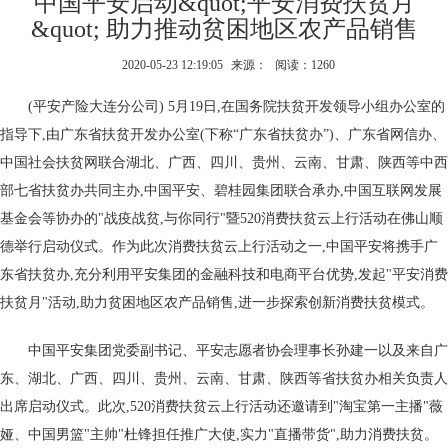
中国平安启动&quot;平安消费扶贫月
&quot; 助力推动贫困地区农产品销售
2020-05-23 12:19:05
来源：
阅读：1260
(平安产险大连分公司) 5月19日,在国务院扶贫开发领导小组办公室的
指导下,由广东省扶贫开发办公室(下称“广东省扶贫办”)、广东省网信办、
中国社会扶贫网联合湖北、广西、四川、贵州、云南、甘肃、陕西等中西
部七省扶贫办共同主办,中国平安、碧桂园集团联合承办,中国互联网发展
基金会等协办的"战疫战贫,与你同行"暨520消费扶贫云上行活动在佛山顺
德举行启动仪式。作为此次消费扶贫云上行活动之一,中国平安将携手广
东省扶贫办,充分利用平安集团的金融科技和电商平台优势,发起"平安消费
扶贫月"活动,助力贫困地区农产品销售,进一步探索创新消费扶贫模式。
中国平安集团党委副书记、平安志愿者协会理事长孙建一以及来自广
东、湖北、广西、四川、贵州、云南、甘肃、陕西等省扶贫办相关负责人
出席启动仪式。此次,520消费扶贫云上行活动还邀请到"淘宝第一主播"薇
娅、中国男篮"主帅"杜锋担任推广大使,实力"直播带货",助力消费扶贫。