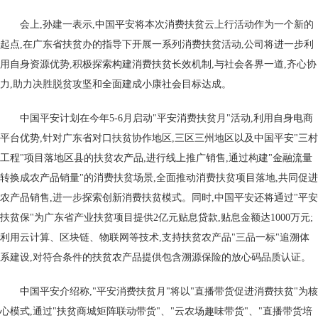
会上,孙建一表示,中国平安将本次消费扶贫云上行活动作为一个新的
起点,在广东省扶贫办的指导下开展一系列消费扶贫活动,公司将进一步利
用自身资源优势,积极探索构建消费扶贫长效机制,与社会各界一道,齐心协
力,助力决胜脱贫攻坚和全面建成小康社会目标达成。
中国平安计划在今年5-6月启动"平安消费扶贫月"活动,利用自身电商
平台优势,针对广东省对口扶贫协作地区,三区三州地区以及中国平安"三村
工程"项目落地区县的扶贫农产品,进行线上推广销售,通过构建"金融流量
转换成农产品销量"的消费扶贫场景,全面推动消费扶贫项目落地,共同促进
农产品销售,进一步探索创新消费扶贫模式。同时,中国平安还将通过"平安
扶贫保"为广东省产业扶贫项目提供2亿元贴息贷款,贴息金额达1000万元;
利用云计算、区块链、物联网等技术,支持扶贫农产品"三品一标"追溯体
系建设,对符合条件的扶贫农产品提供包含溯源保险的放心码品质认证。
中国平安介绍称,"平安消费扶贫月"将以"直播带货促进消费扶贫"为核
心模式,通过"扶贫商城矩阵联动带货"、"云农场趣味带货"、"直播带货培