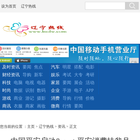
设为首页
辽宁热线
广告
及时资讯
要闻
焦点
汽车
明星
搭配
电影
财经资讯
导购
新车
娱乐
考试
大专
考研
科技
电脑
电视
电器
家居
要闻
展会
活动
时尚
数据
识别
数码
企业
手游
电子
APP
游戏
商业
游记
摄影
消费
导购
行情
价格
商讯
衣服
商家
画妆
微商
行情
要闻
您当前的位置 ：
主页
>
辽宁热线
>
资讯
> 正文