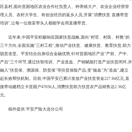
区县村,面向贫困地区农业合作社负责人、种养殖大户、农业企业经营管
理人员、农村大学生、有创业经历的返乡人员,开展"消费扶贫·直播带货
培训",让每一位致富带头人都能学会用直播带货。
近年来,中国平安积极响应国家扶贫战略,面向"村官、村医、村教"的
三个方向,全面实施"三村工程",推动产业扶贫、健康扶贫、教育扶贫,助力
脱贫攻坚。平安结合自身综合金融优势,针对贫困地区产业"产前、产中、
产后"三个环节,通过扶智培训、产业造血、产销赋能打造产业扶贫闭环,并
融入"扶贫保、溯源保、防贫保"等扶贫保险产品,变"输血"为"造血",建立
起长效帮扶机制。目前,中国平安已累计发放产业扶贫资金227.84亿元,直
接带动建档立卡贫困户47036人,消费扶贫助力扶贫农产品销售达2.36亿
元。
稿件提供:平安产险大连分公司