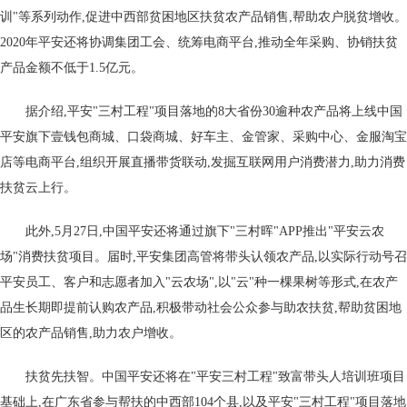
训"等系列动作,促进中西部贫困地区扶贫农产品销售,帮助农户脱贫增收。
2020年平安还将协调集团工会、统筹电商平台,推动全年采购、协销扶贫
产品金额不低于1.5亿元。
据介绍,平安"三村工程"项目落地的8大省份30逾种农产品将上线中国
平安旗下壹钱包商城、口袋商城、好车主、金管家、采购中心、金服淘宝
店等电商平台,组织开展直播带货联动,发掘互联网用户消费潜力,助力消费
扶贫云上行。
此外,5月27日,中国平安还将通过旗下"三村晖"APP推出"平安云农
场"消费扶贫项目。届时,平安集团高管将带头认领农产品,以实际行动号召
平安员工、客户和志愿者加入"云农场",以"云"种一棵果树等形式,在农产
品生长期即提前认购农产品,积极带动社会公众参与助农扶贫,帮助贫困地
区的农产品销售,助力农户增收。
扶贫先扶智。中国平安还将在"平安三村工程"致富带头人培训班项目
基础上,在广东省参与帮扶的中西部104个县,以及平安"三村工程"项目落地