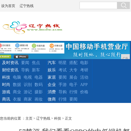
设为首页
辽宁热线
广告
及时资讯
要闻
焦点
汽车
明星
搭配
电影
财经资讯
导购
新车
娱乐
考试
大专
考研
科技
电脑
电视
电器
家居
要闻
展会
活动
时尚
数据
识别
数码
企业
手游
电子
APP
游戏
商业
游记
摄影
消费
导购
行情
价格
商讯
衣服
商家
画妆
微商
行情
要闻
您当前的位置 ：
主页
>
辽宁热线
>
科技
> 正文