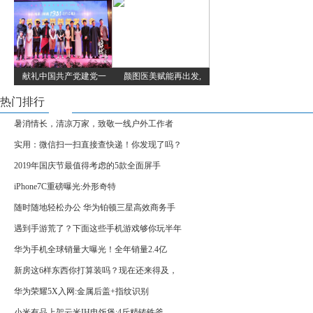
献礼中国共产党建党一
颜图医美赋能再出发,
热门排行
暑消情长，清凉万家，致敬一线户外工作者
实用：微信扫一扫直接查快递！你发现了吗？
2019年国庆节最值得考虑的5款全面屏手
iPhone7C重磅曝光:外形奇特
随时随地轻松办公 华为铂顿三星高效商务手
遇到手游荒了？下面这些手机游戏够你玩半年
华为手机全球销量大曝光！全年销量2.4亿
新房这6样东西你打算装吗？现在还来得及，
华为荣耀5X入网:金属后盖+指纹识别
小米有品上架云米IH电饭煲:4斤精铸铁釜