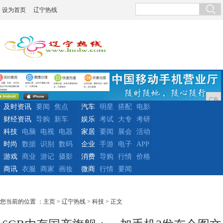
设为首页
辽宁热线
广告
及时资讯
要闻
焦点
汽车
明星
搭配
电影
财经资讯
导购
新车
娱乐
考试
大专
考研
科技
电脑
电视
电器
家居
要闻
展会
活动
时尚
数据
识别
数码
企业
手游
电子
APP
游戏
商业
游记
摄影
消费
导购
行情
价格
商讯
衣服
商家
画妆
微商
行情
要闻
您当前的位置 ：
主页
>
辽宁热线
>
科技
> 正文