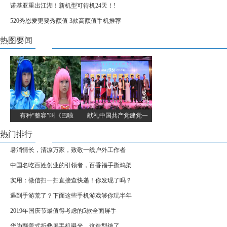
诺基亚重出江湖！新机型可待机24天！!
520秀恩爱更要秀颜值 3款高颜值手机推荐
热图要闻
有种“整容”叫《巴啦
献礼中国共产党建党一
热门排行
暑消情长，清凉万家，致敬一线户外工作者
中国名吃百姓创业的引领者，百香福手撕鸡架
实用：微信扫一扫直接查快递！你发现了吗？
遇到手游荒了？下面这些手机游戏够你玩半年
2019年国庆节最值得考虑的5款全面屏手
华为翻盖式折叠屏手机曝光，这造型绝了