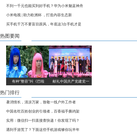
不到一千元也能买到好手机？华为小米魅蓝神舟
小米电视 | 助力欧洲杯 ，打造内容生态新
买手机千万不要盲目跟风，年底这3台手机才是
热图要闻
有种“整容”叫《巴啦
献礼中国共产党建党一
热门排行
暑消情长，清凉万家，致敬一线户外工作者
中国名吃百姓创业的引领者，百香福手撕鸡架
实用：微信扫一扫直接查快递！你发现了吗？
遇到手游荒了？下面这些手机游戏够你玩半年