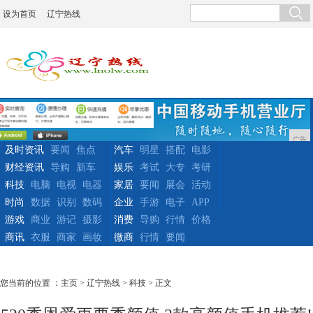
设为首页
辽宁热线
广告
及时资讯
要闻
焦点
汽车
明星
搭配
电影
财经资讯
导购
新车
娱乐
考试
大专
考研
科技
电脑
电视
电器
家居
要闻
展会
活动
时尚
数据
识别
数码
企业
手游
电子
APP
游戏
商业
游记
摄影
消费
导购
行情
价格
商讯
衣服
商家
画妆
微商
行情
要闻
您当前的位置 ：
主页
>
辽宁热线
>
科技
> 正文