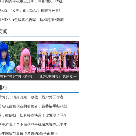
基亚翻盖手机重出江湖：售价700元 待机
龙855、4K屏，索尼新品手机即将开售!
米MIX3白色版真机再曝：边框超窄+隐藏
要闻
有种“整容”叫《巴啦
献礼中国共产党建党一
排行
消情长，清凉万家，致敬一线户外工作者
国名吃百姓创业的引领者，百香福手撕鸡架
用：微信扫一扫直接查快递！你发现了吗？
到手游荒了？下面这些手机游戏够你玩半年
019年国庆节最值得考虑的5款全面屏手