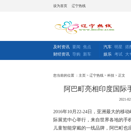
设为首页
辽宁热线
及时资讯
要闻
焦点
汽车
明星
搭
财经资讯
导购
新车
娱乐
考试
大
您当前的位置 ：
主页
>
辽宁热线
>
科技
> 正文
阿巴町亮相印度国际
2021-02
2016年10月22-24日，亚洲最大的移动
际展览中心举行，来自世界各地的手
儿童智能穿戴的一线品牌，阿巴町也