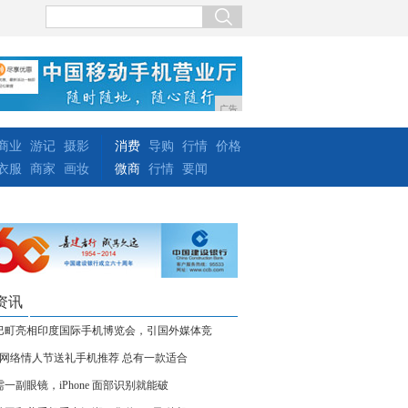
广告
商业
游记
摄影
消费
导购
行情
价格
衣服
商家
画妆
微商
行情
要闻
资讯
巴町亮相印度国际手机博览会，引国外媒体竞
20网络情人节送礼手机推荐 总有一款适合
需一副眼镜，iPhone 面部识别就能破