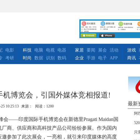
配
电影
科技
电脑
电视
电器
家居
要闻
展会
活动
游戏
专
考研
时尚
数据
识别
数码
企业
手游
电子
APP
商讯
手机博览会，引国外媒体竞相报道!
最新
-25 10:25:13
来源：
阅读：1200
阿
峰会——印度国际手机博览会在新德里Pragati Maidan国
5
机厂商、供应商和高科技产品公司纷纷参展。作为国内
只
应邀参加了此次展会，一亮相，就引来印度媒体的高度