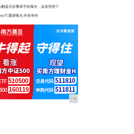
为翻盖式折叠屏手机曝光，这造型绝了
hone7C重磅曝光:外形奇特
广告