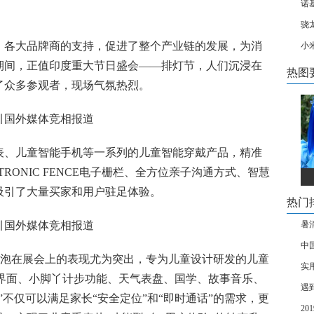
诺
骁
、各大品牌商的支持，促进了整个产业链的发展，为消
小
期间，正值印度重大节日盛会——排灯节，人们沉浸在
热图
了众多参观者，现场气氛热烈。
表、儿童智能手机等一系列的儿童智能穿戴产品，精准
TRONIC FENCE电子栅栏、全方位亲子沟通方式、智慧
吸引了大量买家和用户驻足体验。
热门
暑
中
泡泡在展会上的表现尤为突出，专为儿童设计研发的儿童
实
主题界面、小脚丫计步功能、天气表盘、国学、故事音乐、
遇
不仅可以满足家长“安全定位”和“即时通话”的需求，更
2