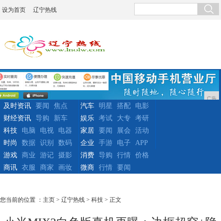
设为首页
辽宁热线
广告
及时资讯
要闻
焦点
汽车
明星
搭配
电影
财经资讯
导购
新车
娱乐
考试
大专
考研
科技
电脑
电视
电器
家居
要闻
展会
活动
时尚
数据
识别
数码
企业
手游
电子
APP
游戏
商业
游记
摄影
消费
导购
行情
价格
商讯
衣服
商家
画妆
微商
行情
要闻
您当前的位置 ：
主页
>
辽宁热线
>
科技
> 正文