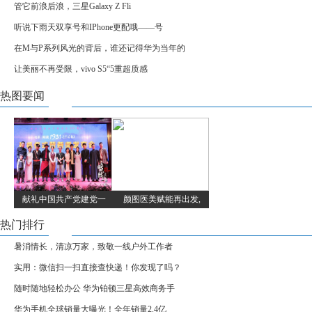
管它前浪后浪，三星Galaxy Z Fli
听说下雨天双享号和IPhone更配哦——号
在M与P系列风光的背后，谁还记得华为当年的
让美丽不再受限，vivo S5“5重超质感
热图要闻
献礼中国共产党建党一
颜图医美赋能再出发,
热门排行
暑消情长，清凉万家，致敬一线户外工作者
实用：微信扫一扫直接查快递！你发现了吗？
随时随地轻松办公 华为铂顿三星高效商务手
华为手机全球销量大曝光！全年销量2.4亿