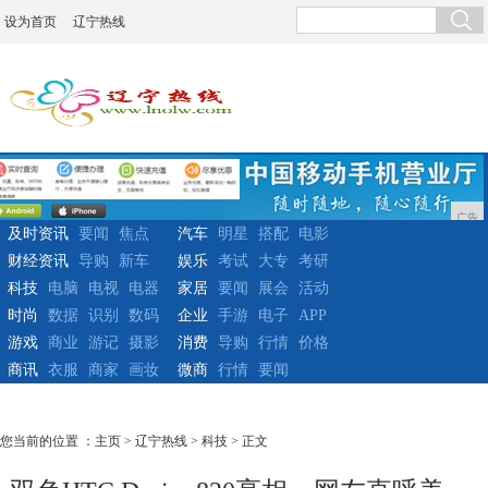
设为首页
辽宁热线
广告
及时资讯
要闻
焦点
汽车
明星
搭配
电影
财经资讯
导购
新车
娱乐
考试
大专
考研
科技
电脑
电视
电器
家居
要闻
展会
活动
时尚
数据
识别
数码
企业
手游
电子
APP
游戏
商业
游记
摄影
消费
导购
行情
价格
商讯
衣服
商家
画妆
微商
行情
要闻
您当前的位置 ：
主页
>
辽宁热线
>
科技
> 正文