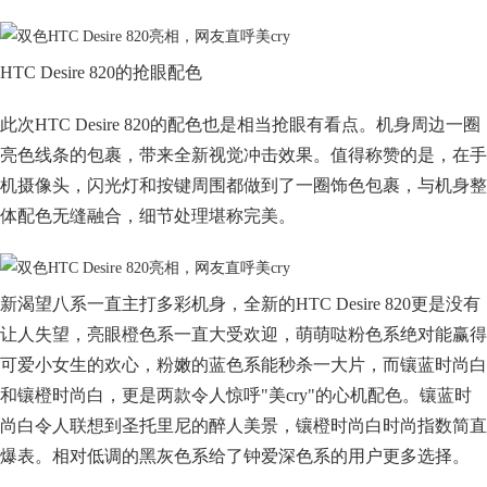
HTC Desire 820的抢眼配色
此次HTC Desire 820的配色也是相当抢眼有看点。机身周边一圈
亮色线条的包裹，带来全新视觉冲击效果。值得称赞的是，在手
机摄像头，闪光灯和按键周围都做到了一圈饰色包裹，与机身整
体配色无缝融合，细节处理堪称完美。
新渴望八系一直主打多彩机身，全新的HTC Desire 820更是没有
让人失望，亮眼橙色系一直大受欢迎，萌萌哒粉色系绝对能赢得
可爱小女生的欢心，粉嫩的蓝色系能秒杀一大片，而镶蓝时尚白
和镶橙时尚白，更是两款令人惊呼"美cry"的心机配色。镶蓝时
尚白令人联想到圣托里尼的醉人美景，镶橙时尚白时尚指数简直
爆表。相对低调的黑灰色系给了钟爱深色系的用户更多选择。