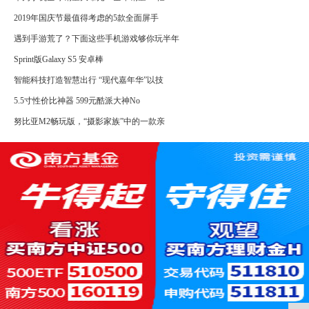
2019年国庆节最值得考虑的5款全面屏手
遇到手游荒了？下面这些手机游戏够你玩半年
Sprint版Galaxy S5 安卓棒
智能科技打造智慧出行 “现代嘉年华”以技
5.5寸性价比神器 599元酷派大神No
努比亚M2畅玩版，“摄影家族”中的一款亲