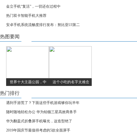
金立手机“复活”，一切还在过程中
热门双卡智能手机大推荐
安卓手机系统流畅度排行发布：努比亚UI第二
热图要闻
世界十大主题公园，中
这个小吃的名字太难念
热门排行
遇到手游荒了？下面这些手机游戏够你玩半年
随时随地轻松办公 华为铂顿三星高效商务手
华为翻盖式折叠屏手机曝光，这造型绝了
2019年国庆节最值得考虑的5款全面屏手