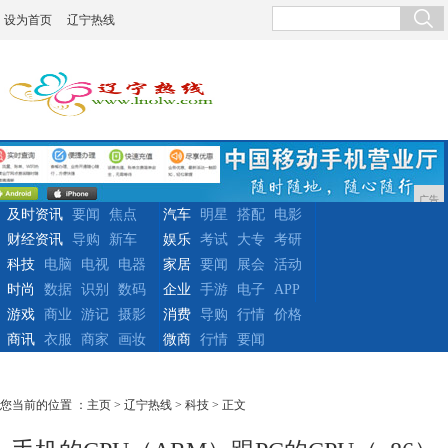
设为首页
辽宁热线
广告
及时资讯
要闻
焦点
汽车
明星
搭配
电影
财经资讯
导购
新车
娱乐
考试
大专
考研
科技
电脑
电视
电器
家居
要闻
展会
活动
时尚
数据
识别
数码
企业
手游
电子
APP
游戏
商业
游记
摄影
消费
导购
行情
价格
商讯
衣服
商家
画妆
微商
行情
要闻
您当前的位置 ：
主页
>
辽宁热线
>
科技
> 正文