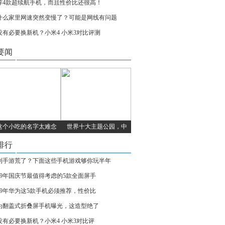
荐4款超续航手机，而且性价比还很高！
什么家里网速突然变慢了？可能是网线有问题
没有必要换新机？小米4 小米3对比评测
要闻
这个小吃的名字太难念
世界十大主题公园，中
排行
到手游荒了？下面这些手机游戏够你玩半年
019年国庆节最值得考虑的5款全面屏手
019年华为这5款手机必须推荐，性价比
为翻盖式折叠屏手机曝光，这造型绝了
没有必要换新机？小米4 小米3对比评