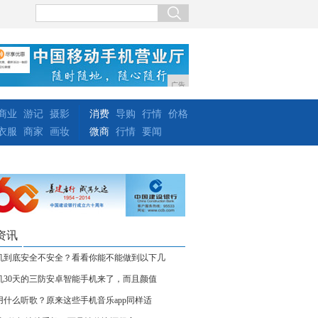
广告
商业
游记
摄影
消费
导购
行情
价格
衣服
商家
画妆
微商
行情
要闻
资讯
机到底安全不安全？看看你能不能做到以下几
机30天的三防安卓智能手机来了，而且颜值
用什么听歌？原来这些手机音乐app同样适