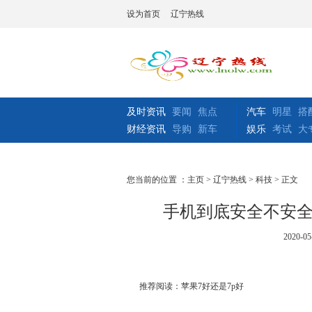
设为首页
辽宁热线
及时资讯
要闻
焦点
汽车
明星
搭
财经资讯
导购
新车
娱乐
考试
大
您当前的位置 ：
主页
>
辽宁热线
>
科技
> 正文
手机到底安全不安
2020-05
推荐阅读：
苹果7好还是7p好