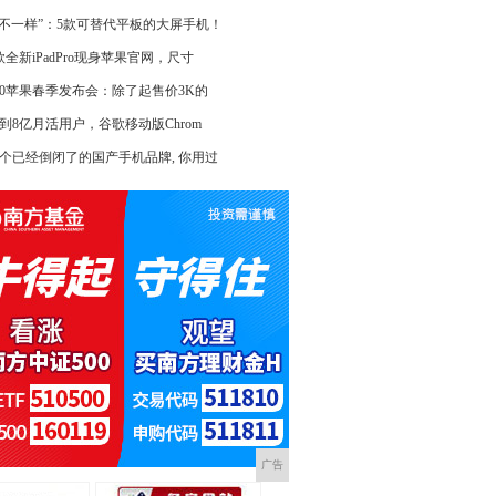
大不一样”：5款可替代平板的大屏手机！
款全新iPadPro现身苹果官网，尺寸
020苹果春季发布会：除了起售价3K的
0到8亿月活用户，谷歌移动版Chrom
4个已经倒闭了的国产手机品牌, 你用过
广告