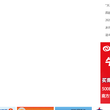
“
四
2
从
这