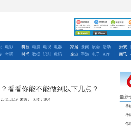
配
电影
科技
电脑
电视
电器
家居
要闻
展会
活动
游戏
专
考研
时尚
数据
识别
数码
企业
手游
电子
APP
商讯
全？看看你能不能做到以下几点？
最新
-25 11:53:19
来源：
阅读：1904
手
待
你