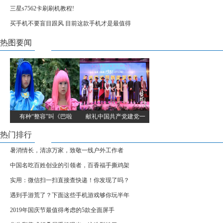
三星s7562卡刷刷机教程!
买手机不要盲目跟风 目前这款手机才是最值得
热图要闻
有种“整容”叫《巴啦
献礼中国共产党建党一
热门排行
暑消情长，清凉万家，致敬一线户外工作者
中国名吃百姓创业的引领者，百香福手撕鸡架
实用：微信扫一扫直接查快递！你发现了吗？
遇到手游荒了？下面这些手机游戏够你玩半年
2019年国庆节最值得考虑的5款全面屏手