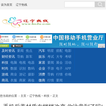
设为首页
辽宁热线
广告
及时资讯
要闻
焦点
汽车
明星
搭配
电影
财经资讯
导购
新车
娱乐
考试
大专
考研
科技
电脑
电视
电器
家居
要闻
展会
活动
时尚
数据
识别
数码
企业
手游
电子
APP
游戏
商业
游记
摄影
消费
导购
行情
价格
商讯
衣服
商家
画妆
微商
行情
要闻
您当前的位置 ：
主页
>
辽宁热线
>
科技
> 正文