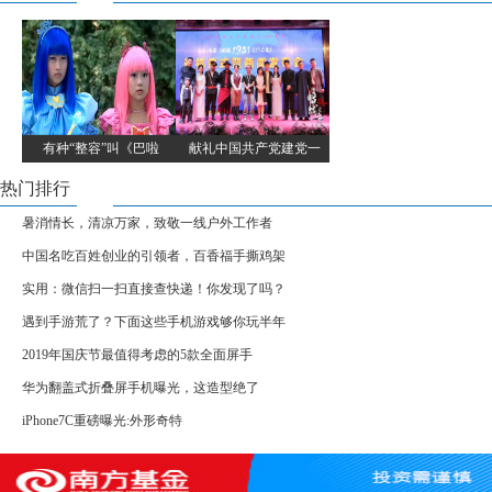
有种“整容”叫《巴啦
献礼中国共产党建党一
热门排行
暑消情长，清凉万家，致敬一线户外工作者
中国名吃百姓创业的引领者，百香福手撕鸡架
实用：微信扫一扫直接查快递！你发现了吗？
遇到手游荒了？下面这些手机游戏够你玩半年
2019年国庆节最值得考虑的5款全面屏手
华为翻盖式折叠屏手机曝光，这造型绝了
iPhone7C重磅曝光:外形奇特