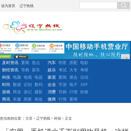
设为首页
辽宁热线
广告
及时资讯
要闻
焦点
汽车
明星
搭配
电影
财经资讯
导购
新车
娱乐
考试
大专
考研
科技
电脑
电视
电器
家居
要闻
展会
活动
时尚
数据
识别
数码
企业
手游
电子
APP
游戏
商业
游记
摄影
消费
导购
行情
价格
商讯
衣服
商家
画妆
微商
行情
要闻
您当前的位置 ：
主页
>
辽宁热线
>
科技
> 正文