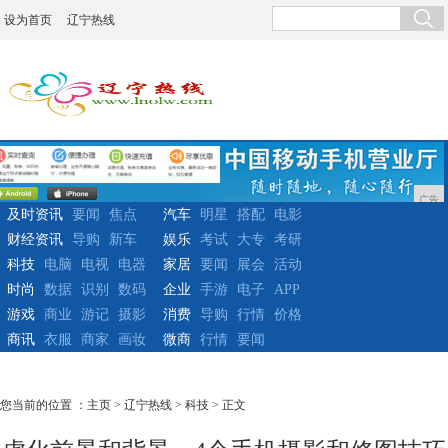
设为首页
辽宁热线
广告
及时资讯
要闻
焦点
汽车
明星
搭配
电影
财经资讯
导购
新车
娱乐
考试
大专
考研
科技
电脑
电视
电器
家居
要闻
展会
活动
时尚
数据
识别
数码
企业
手游
电子
APP
游戏
商业
游记
摄影
消费
导购
行情
价格
商讯
衣服
商家
画妆
微商
行情
要闻
您当前的位置 ：
主页
>
辽宁热线
>
科技
> 正文