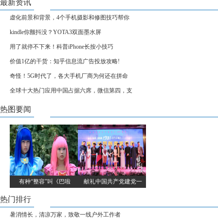
最新资讯
虚化前景和背景，4个手机摄影和修图技巧帮你
kindle你颤抖没？YOTA3双面墨水屏
用了就停不下来！科普iPhone长按小技巧
价值1亿的干货：知乎信息流广告投放攻略!
奇怪！5G时代了，各大手机厂商为何还在拼命
全球十大热门应用中国占据六席，微信第四，支
热图要闻
有种“整容”叫《巴啦
献礼中国共产党建党一
热门排行
暑消情长，清凉万家，致敬一线户外工作者