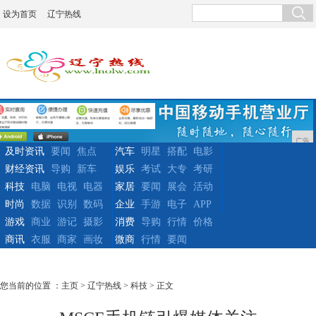
设为首页
辽宁热线
广告
及时资讯
要闻
焦点
汽车
明星
搭配
电影
财经资讯
导购
新车
娱乐
考试
大专
考研
科技
电脑
电视
电器
家居
要闻
展会
活动
时尚
数据
识别
数码
企业
手游
电子
APP
游戏
商业
游记
摄影
消费
导购
行情
价格
商讯
衣服
商家
画妆
微商
行情
要闻
您当前的位置 ：
主页
>
辽宁热线
>
科技
> 正文