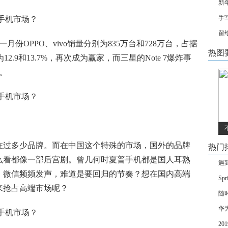
新
手
留
月份OPPO、vivo销量分别为835万台和728万台，占据
热图
为12.9和13.7%，再次成为赢家，而三星的Note 7爆炸事
%。
在过多少品牌。而在中国这个特殊的市场，国外的品牌
热门
么看都像一部后宫剧。曾几何时夏普手机都是国人耳熟
遇
、微信频频发声，难道是要回归的节奏？想在国内高端
Sp
来抢占高端市场呢？
随
华
2