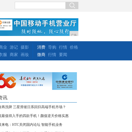
广告
商业
游记
摄影
消费
导购
行情
价格
衣服
商家
画妆
微商
行情
要闻
资讯
业再洗牌 三星滑坡日系回归高端手机市场？
底最值得入手的四款手机！颜值逆天价格实惠
技来电：HTC关闭国内论坛 智能手机业务