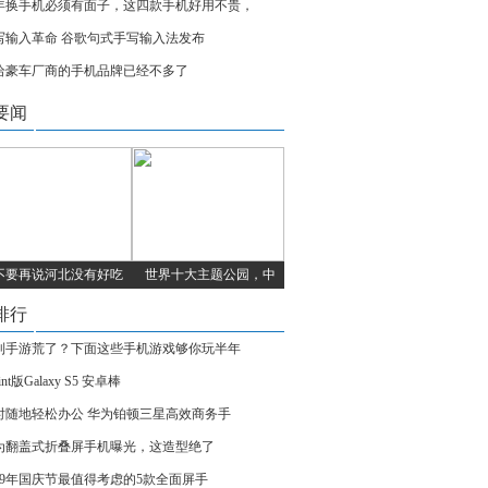
年换手机必须有面子，这四款手机好用不贵，
写输入革命 谷歌句式手写输入法发布
给豪车厂商的手机品牌已经不多了
要闻
不要再说河北没有好吃
世界十大主题公园，中
排行
到手游荒了？下面这些手机游戏够你玩半年
rint版Galaxy S5 安卓棒
时随地轻松办公 华为铂顿三星高效商务手
为翻盖式折叠屏手机曝光，这造型绝了
019年国庆节最值得考虑的5款全面屏手