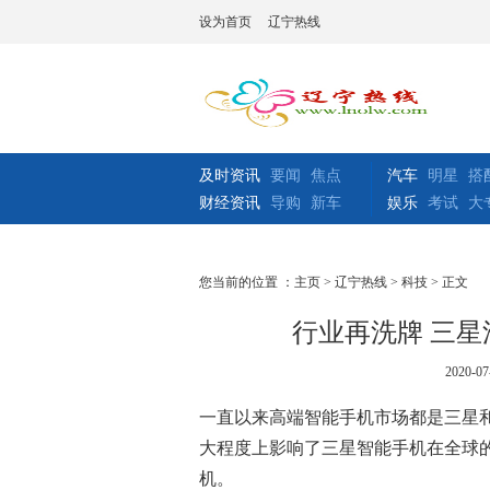
设为首页
辽宁热线
及时资讯
要闻
焦点
汽车
明星
搭
财经资讯
导购
新车
娱乐
考试
大
您当前的位置 ：
主页
>
辽宁热线
>
科技
> 正文
行业再洗牌 三
2020-07
一直以来高端智能手机市场都是三星和
大程度上影响了三星智能手机在全球
机。