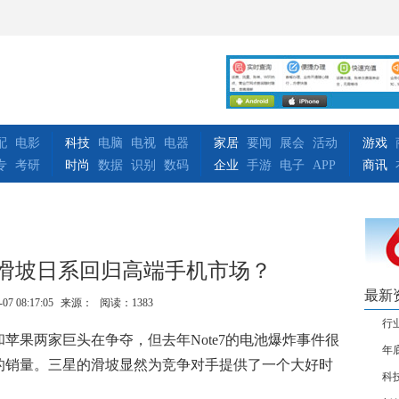
配
电影
科技
电脑
电视
电器
家居
要闻
展会
活动
游戏
专
考研
时尚
数据
识别
数码
企业
手游
电子
APP
商讯
星滑坡日系回归高端手机市场？
最新
-07 08:17:05
来源：
阅读：1383
行
苹果两家巨头在争夺，但去年Note7的电池爆炸事件很
年
的销量。三星的滑坡显然为竞争对手提供了一个大好时
科